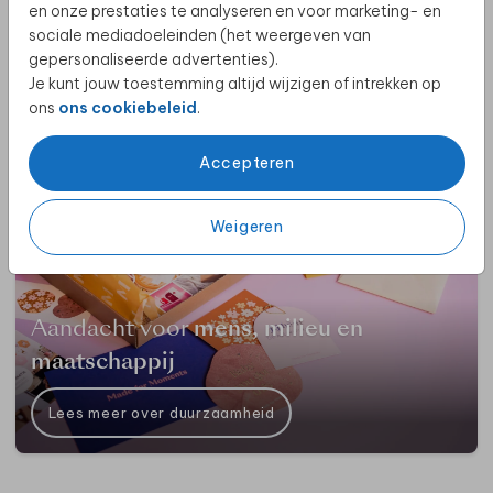
en onze prestaties te analyseren en voor marketing- en
sociale mediadoeleinden (het weergeven van
gepersonaliseerde advertenties).
Wij zijn
Made for Moments
Je kunt jouw toestemming altijd wijzigen of intrekken op
ons
ons cookiebeleid
.
Lees meer over ons
Accepteren
Weigeren
Aandacht voor
mens, milieu en
maatschappij
Lees meer over duurzaamheid