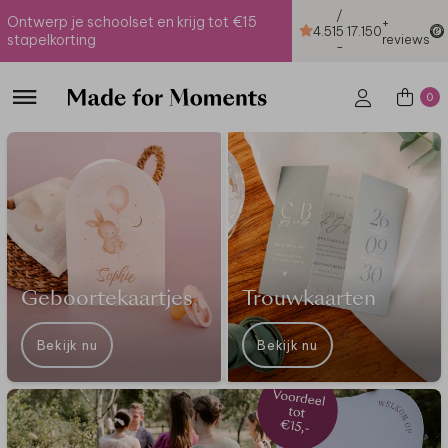
/
Ontwerp je schoolset en krijg tot €15
+
4.51
5
17.150
stapelkorting
reviews
-
0
Geboortekaartjes
Trouwkaarten
Bekijk nu
Bekijk nu