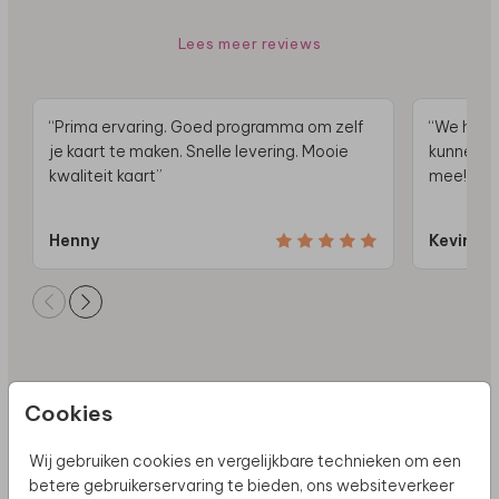
Lees meer reviews
“Prima ervaring. Goed programma om zelf
“We hebb
je kaart te maken. Snelle levering. Mooie
kunnen de
kwaliteit kaart”
mee!”
Henny
Kevin
Cookies
Wij gebruiken cookies en vergelijkbare technieken om een
betere gebruikerservaring te bieden, ons websiteverkeer