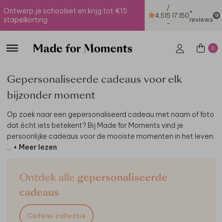
/
Ontwerp je schoolset en krijg tot €15
+
4.51
5
17.150
stapelkorting
reviews
-
0
Gepersonaliseerde cadeaus voor elk
bijzonder moment
Op zoek naar een gepersonaliseerd cadeau met naam of foto
dat écht iets betekent? Bij Made for Moments vind je
persoonlijke cadeaus voor de mooiste momenten in het leven.
...
+ Meer lezen
Ontdek alle
gepersonaliseerde
cadeaus
Cadeau collectie