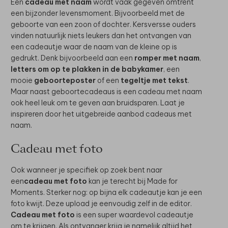
Een
cadeau met naam
wordt vaak gegeven omtrent
een bijzonder levensmoment. Bijvoorbeeld met de
geboorte van een zoon of dochter. Kersversse ouders
vinden natuurlijk niets leukers dan het ontvangen van
een cadeautje waar de naam van de kleine op is
gedrukt. Denk bijvoorbeeld aan een
romper met naam
,
letters om op te plakken in de babykamer
, een
mooie
geboorteposter
of een
tegeltje met tekst
.
Maar naast geboortecadeaus is een cadeau met naam
ook heel leuk om te geven aan bruidsparen. Laat je
inspireren door het uitgebreide aanbod cadeaus met
naam.
Cadeau met foto
Ook wanneer je specifiek op zoek bent naar
een
cadeau met foto
kan je terecht bij Made for
Moments. Sterker nog: op bijna elk cadeautje kan je een
foto kwijt. Deze upload je eenvoudig zelf in de editor.
Cadeau met foto
is een super waardevol cadeautje
om te krijgen. Als ontvanger krijg je namelijk altijd het