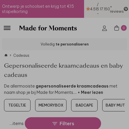
/
Ontwerp je schoolset en krijg tot €15
+
4.51
5
17.150
stapelkorting
reviews
-
0
Volledig
te personaliseren
Cadeaus
Gepersonaliseerde kraamcadeaus en baby
cadeaus
De allermooiste
gepersonaliseerde kraamcadeaus
met
naam shop je bij Made for Moments.
...
+ Meer lezen
TEGELTJE
MEMORYBOX
BADCAPE
BABY MUTSJ
Filters
…
items