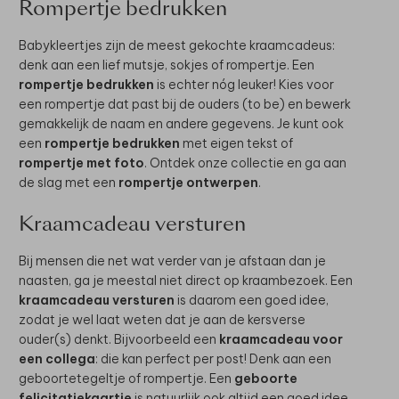
Rompertje bedrukken
Babykleertjes zijn de meest gekochte kraamcadeus:
denk aan een lief mutsje, sokjes of rompertje. Een
rompertje bedrukken
is echter nóg leuker! Kies voor
een rompertje dat past bij de ouders (to be) en bewerk
gemakkelijk de naam en andere gegevens. Je kunt ook
een
rompertje bedrukken
met eigen tekst of
rompertje met foto
. Ontdek onze collectie en ga aan
de slag met een
rompertje ontwerpen
.
Kraamcadeau versturen
Bij mensen die net wat verder van je afstaan dan je
naasten, ga je meestal niet direct op kraambezoek. Een
kraamcadeau versturen
is daarom een goed idee,
zodat je wel laat weten dat je aan de kersverse
ouder(s) denkt. Bijvoorbeeld een
kraamcadeau voor
een collega
: die kan perfect per post! Denk aan een
geboortetegeltje of rompertje. Een
geboorte
felicitatiekaartje
is natuurlijk ook altijd een goed idee