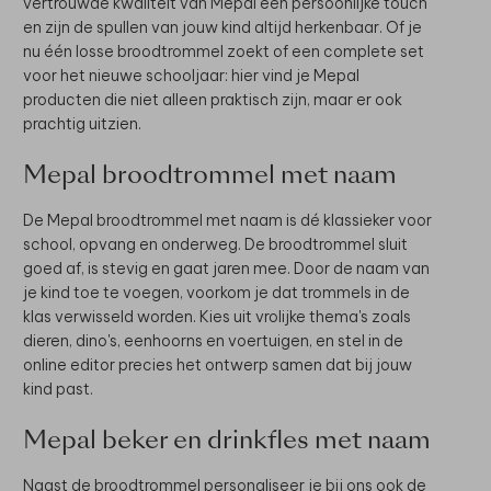
vertrouwde kwaliteit van Mepal een persoonlijke touch
en zijn de spullen van jouw kind altijd herkenbaar. Of je
nu één losse broodtrommel zoekt of een complete set
voor het nieuwe schooljaar: hier vind je Mepal
producten die niet alleen praktisch zijn, maar er ook
prachtig uitzien.
Mepal broodtrommel met naam
De Mepal broodtrommel met naam is dé klassieker voor
school, opvang en onderweg. De broodtrommel sluit
goed af, is stevig en gaat jaren mee. Door de naam van
je kind toe te voegen, voorkom je dat trommels in de
klas verwisseld worden. Kies uit vrolijke thema's zoals
dieren, dino's, eenhoorns en voertuigen, en stel in de
online editor precies het ontwerp samen dat bij jouw
kind past.
Mepal beker en drinkfles met naam
Naast de broodtrommel personaliseer je bij ons ook de