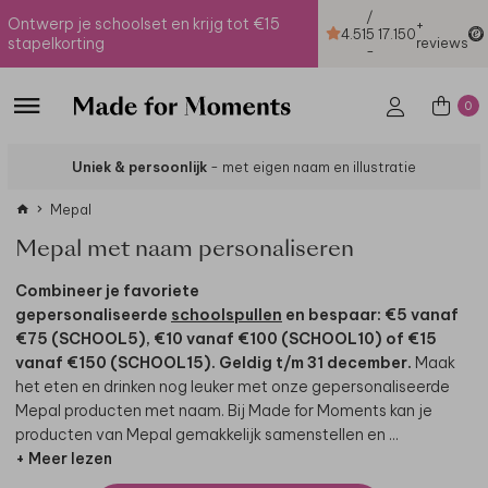
/
Ontwerp je schoolset en krijg tot €15
+
4.51
5
17.150
stapelkorting
reviews
-
0
Uniek & persoonlijk
- met eigen naam en illustratie
Mepal
Mepal met naam personaliseren
Combineer je favoriete
gepersonaliseerde
schoolspullen
en bespaar: €5 vanaf
€75 (SCHOOL5), €10 vanaf €100 (SCHOOL10) of €15
vanaf €150 (SCHOOL15). Geldig t/m 31 december.
Maak
het eten en drinken nog leuker met onze gepersonaliseerde
Mepal producten met naam. Bij Made for Moments kan je
producten van Mepal gemakkelijk samenstellen en
...
+ Meer lezen