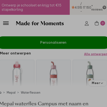
/
Ontwerp je schoolset en krijg tot €15
+
4.51
5
17.150
stapelkorting
reviews
-
0
Personaliseren
Meer ontwerpen
Alle ontwerpe
Meer
Mepal
Waterflessen
Mepal waterfles Campus met naam en