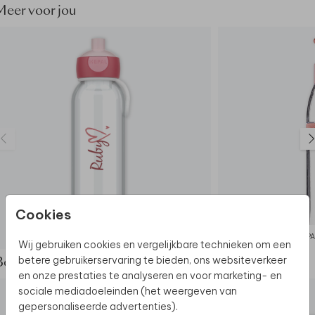
Meer voor jou
Cookies
MEPAL WATERFLES
MEPA
Wij gebruiken cookies en vergelijkbare technieken om een
betere gebruikerservaring te bieden, ons websiteverkeer
Bekijk de complete set
en onze prestaties te analyseren en voor marketing- en
sociale mediadoeleinden (het weergeven van
gepersonaliseerde advertenties).