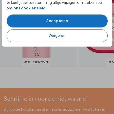
Je kunt jouw toestemming altijd wijzigen of intrekken op
ons
ons cookiebeleid
.
Accepteren
Weigeren
MEPAL DRINKBEKER
BRO
Schrijf je in voor de nieuwsbrief
Blijf op de hoogte van alle nieuwe producten, (win)acties en