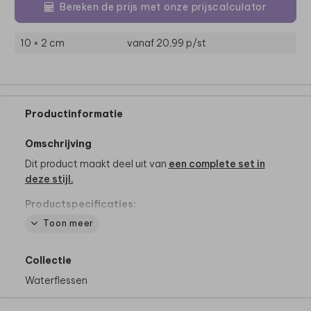
Bereken de prijs met onze prijscalculator
10 × 2 cm
vanaf 20,99
p/st
Productinformatie
Omschrijving
Dit product maakt deel uit van
een complete set in
deze stijl.
Productspecificaties:
- Van het merk Mepal
Toon meer
- Inhoud: 500ml
- BPA-vrij
Collectie
- Vaatwasserbestending
- Met één druk op de knop komt de drinktuit omhoog
Waterflessen