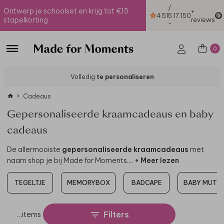
/
Ontwerp je schoolset en krijg tot €15
+
4.51
5
17.150
stapelkorting
reviews
-
0
Volledig
te personaliseren
Cadeaus
Gepersonaliseerde kraamcadeaus en baby
cadeaus
De allermooiste
gepersonaliseerde kraamcadeaus
met
naam shop je bij Made for Moments.
...
+ Meer lezen
TEGELTJE
MEMORYBOX
BADCAPE
BABY MUTSJ
Filters
…
items