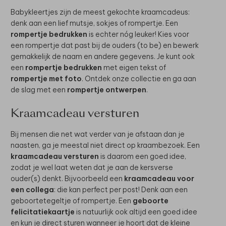
Babykleertjes zijn de meest gekochte kraamcadeus:
denk aan een lief mutsje, sokjes of rompertje. Een
rompertje bedrukken
is echter nóg leuker! Kies voor
een rompertje dat past bij de ouders (to be) en bewerk
gemakkelijk de naam en andere gegevens. Je kunt ook
een
rompertje bedrukken
met eigen tekst of
rompertje met foto
. Ontdek onze collectie en ga aan
de slag met een
rompertje ontwerpen
.
Kraamcadeau versturen
Bij mensen die net wat verder van je afstaan dan je
naasten, ga je meestal niet direct op kraambezoek. Een
kraamcadeau versturen
is daarom een goed idee,
zodat je wel laat weten dat je aan de kersverse
ouder(s) denkt. Bijvoorbeeld een
kraamcadeau voor
een collega
: die kan perfect per post! Denk aan een
geboortetegeltje of rompertje. Een
geboorte
felicitatiekaartje
is natuurlijk ook altijd een goed idee
en kun je direct sturen wanneer je hoort dat de kleine