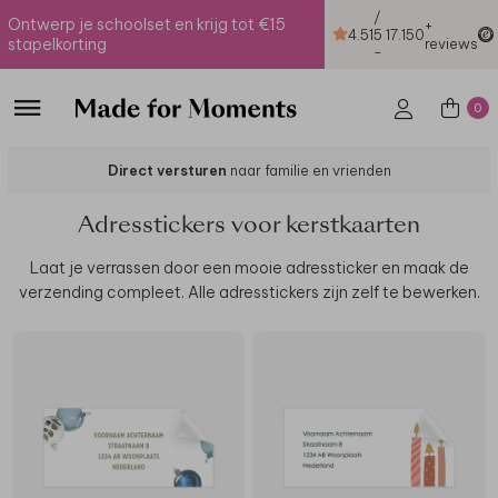
/
Ontwerp je schoolset en krijg tot €15
+
4.51
5
17.150
stapelkorting
reviews
-
0
Direct versturen
naar familie en vrienden
Adresstickers voor kerstkaarten
Laat je verrassen door een mooie adressticker en maak de
verzending compleet. Alle adresstickers zijn zelf te bewerken.