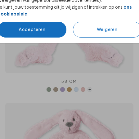
eergeven van gepersonaliseerde advertenties).
e kunt jouw toestemming altijd wijzigen of intrekken op ons
ons
cookiebeleid
.
Accepteren
Weigeren
58 CM