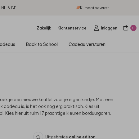
g NL & BE
Klimaatbewust
Zakelijk
Klantenservice
Inloggen
0
adeaus
Back to School
Cadeau versturen
k je een nieuwe knuffel voor je eigen kindje. Met een
ek cadeau is, is het ook nog erg praktisch.
Kies uit
 Kies hier uit ruim 17 prachtige kleuren borduurgaren.
Uitgebreide
online editor