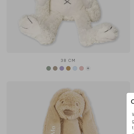
38 CM
W
g
t