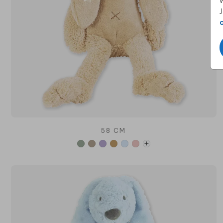
w
J
58 CM