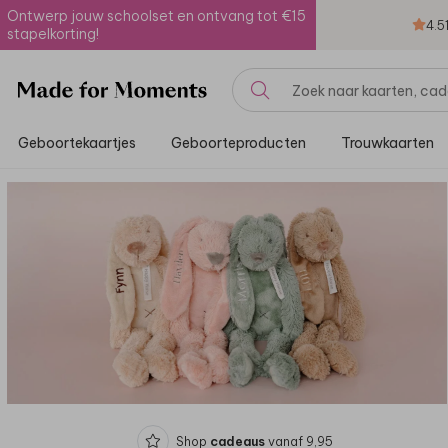
Ontwerp jouw schoolset en ontvang tot €15
4.5
stapelkorting!
Geboortekaartjes
Geboorteproducten
Trouwkaarten
Shop
cadeaus
vanaf 9,95