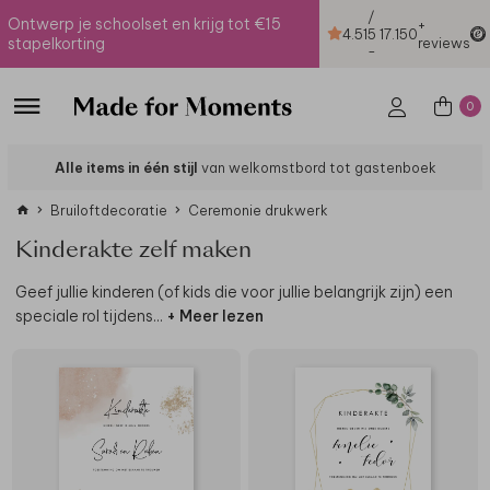
/
Ontwerp je schoolset en krijg tot €15
+
4.51
5
17.150
stapelkorting
reviews
-
0
Alle items in één stijl
van welkomstbord tot gastenboek
Bruiloftdecoratie
Ceremonie drukwerk
Kinderakte zelf maken
Geef jullie kinderen (of kids die voor jullie belangrijk zijn) een
speciale rol tijdens
...
+ Meer lezen