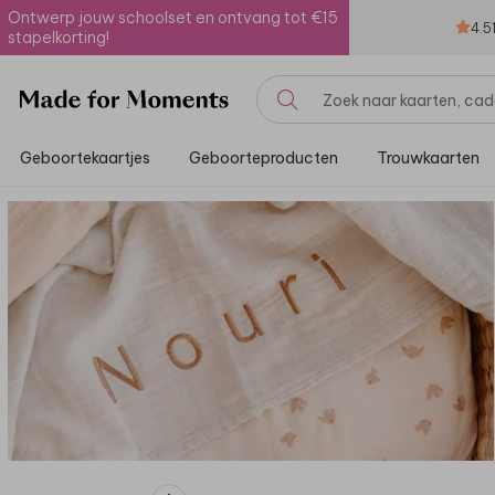
Ontwerp jouw schoolset en ontvang tot €15
4.5
stapelkorting!
Geboortekaartjes
Geboorteproducten
Trouwkaarten