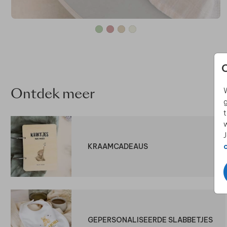
W
Ontdek meer
g
t
w
J
KRAAMCADEAUS
GEPERSONALISEERDE SLABBETJES