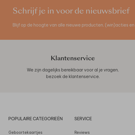
Schrijf je in voor de nieuwsbrief
Blijf op de hoogte van alle nieuwe producten, (win)acties 
Klantenservice
We zijn dagelijks bereikbaar voor al je vragen,
bezoek de
klantenservice
.
POPULAIRE CATEGORIEËN
SERVICE
Geboortekaartjes
Reviews