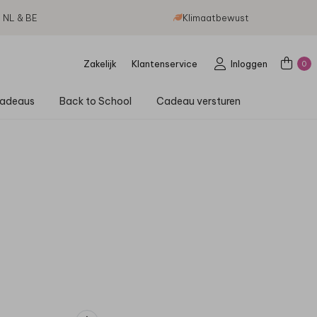
g NL & BE
Klimaatbewust
Zakelijk
Klantenservice
Inloggen
0
adeaus
Back to School
Cadeau versturen