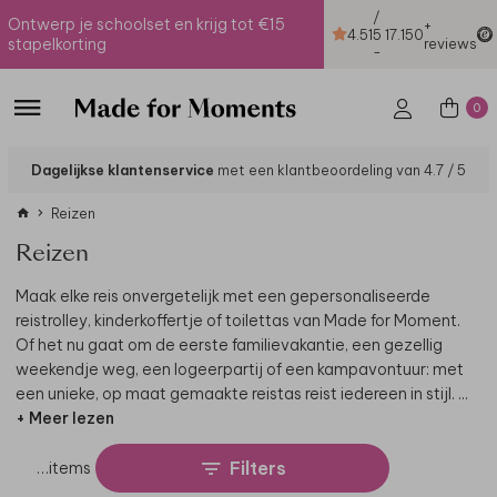
/
Ontwerp je schoolset en krijg tot €15
+
4.51
5
17.150
stapelkorting
reviews
-
0
Dagelijkse klantenservice
met een klantbeoordeling van 4.7 / 5
Reizen
Reizen
Maak elke reis onvergetelijk met een gepersonaliseerde
reistrolley, kinderkoffertje of toilettas van Made for Moment.
Of het nu gaat om de eerste familievakantie, een gezellig
weekendje weg, een logeerpartij of een kampavontuur: met
een unieke, op maat gemaakte reistas reist iedereen in stijl.
...
+ Meer lezen
Filters
…
items