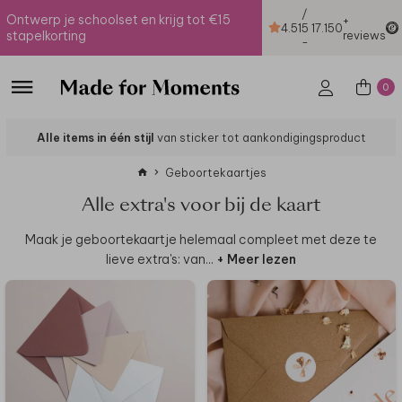
/
Ontwerp je schoolset en krijg tot €15
+
4.51
5
17.150
stapelkorting
reviews
-
0
Alle items in één stijl
van sticker tot aankondigingsproduct
Geboortekaartjes
Alle extra's voor bij de kaart
Maak je geboortekaartje helemaal compleet met deze te
lieve extra's: van
...
+ Meer lezen