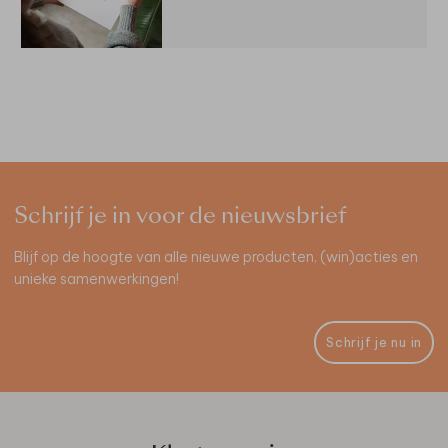
Schrijf je in voor de nieuwsbrief
Blijf op de hoogte van alle nieuwe producten, (win)acties en
unieke samenwerkingen!
Schrijf je nu in