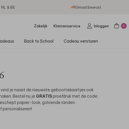
g NL & BE
Klimaatbewust
Zakelijk
Klantenservice
Inloggen
0
adeaus
Back to School
Cadeau versturen
26
 vind je naast de nieuwste geboortekaartjes ook
aken. Bestel nu je
GRATIS
proefdruk met de code:
eschept papier-look, golvende randen,
f personaliseren!