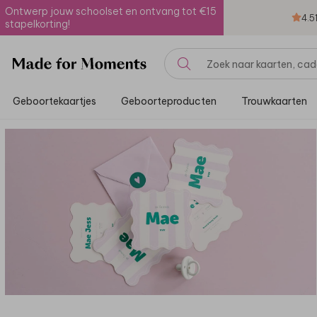
Ontwerp jouw schoolset en ontvang tot €15
4.5
stapelkorting!
Geboortekaartjes
Geboorteproducten
Trouwkaarten