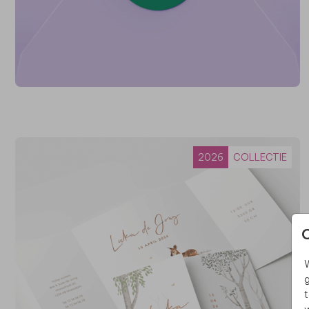
2026
COLLECTIE
W
g
t