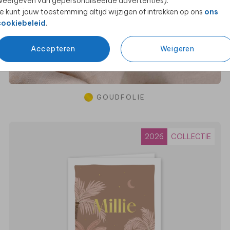
eergeven van gepersonaliseerde advertenties).
e kunt jouw toestemming altijd wijzigen of intrekken op ons
ons
cookiebeleid
.
Accepteren
Weigeren
GOUDFOLIE
2026
COLLECTIE