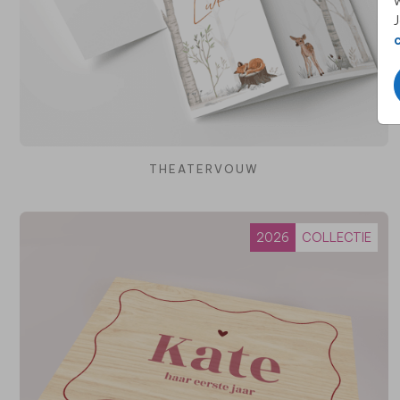
w
J
THEATERVOUW
2026
COLLECTIE