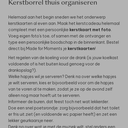
Kerstborrel thuis organiseren
Helemaal aan het begin sneden we het onderwerp
kerstkaarten al even aan. Maak het kerstcadeau helemaal
compleet met een persoonlijke
kerstkaart met foto
.
Voeg eigen foto's toe, of samen met de ontvanger en
type een persoonlijke boodschap in de binnenkant. Bestel
direct bij Made for Moments je
kerstkaarten
!
Het regelen van de koeling voor de drank (is jouw koelkast
voldoende of is het buiten koud genoeg voor de
drankopslag?).
Welke hapjes wil je serveren? Denk na over welke hapjes
je wilt serveren, kies er bijvoorbeeld voor om de hapjes
van te voren al te maken, zodat je ze op de avond zelf
alleen nog maar hoeft uit te serveren.
Informeer de buren, dat feest toch net wat lekkerder.
Doe een snel poetsrondje: zorg bijvoorbeeld dat het toilet
er fris uit ziet (en voldoende wc papier heeft) en zet een
lekker geurkaarsje neer.
Denk na over wat je met de muziek wilt, stel anders een