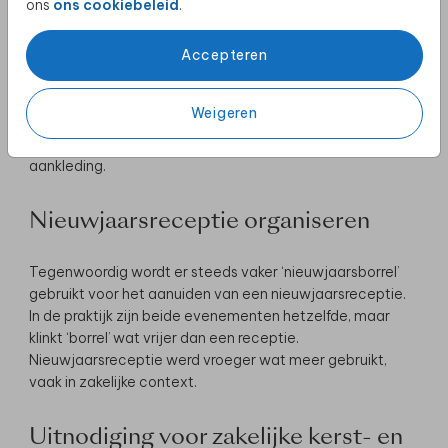
Nieuwjaarsborrel organiseren
ons
ons cookiebeleid
.
Accepteren
Een nieuwjaarsborrel organiseren kan je hetzelfde
aanpakken als het organiseren van de kerstborrel. Volg
hiervoor de vier tips. Met ook hier als advies: begin op tijd.
Weigeren
Prik een datum en maak een gastenlijs, informeer de
gasten, regel de locatie en maak het gezellig met leuke
aankleding.
Nieuwjaarsreceptie organiseren
Tegenwoordig wordt er steeds vaker ‘nieuwjaarsborrel’
gebruikt voor het aanuiden van een nieuwjaarsreceptie.
In de praktijk zijn beide evenementen hetzelfde, maar
klinkt ‘borrel’ wat vrijer dan een receptie.
Nieuwjaarsreceptie werd vroeger wat meer gebruikt,
vaak in zakelijke context.
Uitnodiging voor zakelijke kerst- en