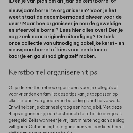
B
en je van plan om dit jaar de kerstborrel of
nieuwjaarsborrel te organiseren? Voor je het
weet staat de decembermaand alweer voor de
deur! Maar hoe organiseer je nou de geweldige
en sfeervolle borrel? Lees hier alles over! Ben je
nog zoek naar originele uitnodiging? Ontdek
onze collectie van
uitnodiging zakelijke kerst- en
nieuwjaarsborrel
of kies voor een blanco
kaartje en ga uitnodiging zelf maken.
Kerstborrel organiseren tips
Of je de kerstborrel nou organiseert voor je collega’s of
voor vrienden en familie: deze tips kan je toepassen op
elke situatie. Een goede voorbereiding is het halve werk.
En wij helpen je daar heel graag een handje bij. Met deze
4 tips organiseer jij een kerstborrel die tot in de puntjes is
geregeld. Zelfs wanneer je vrij last minute nog aan de slag
wilt gaan. Onthoud bij het organiseren van een kerstborrel