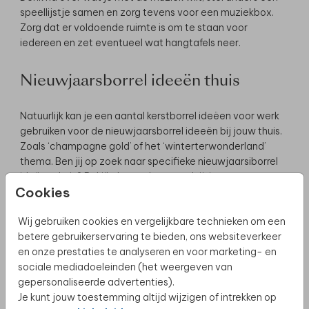
speellijstje samen en zorg tevens voor een muziekbox.
Zorg dat er voldoende ruimte is om te staan voor
iedereen en zet eventueel wat hangtafels neer.
Nieuwjaarsborrel ideeën thuis
Natuurlijk kan je een aantal kerstborrel ideëen voor werk
gebruiken voor de nieuwjaarsborrel ideeën bij jouw thuis.
Zoals ‘champagne gold’ of het ‘winterterwonderland’
thema. Ben jij op zoek naar specifieke nieuwjaarsiborrel
ideëen thuis? Bekijk dan onderstaand rijtje:
Cookies
Regel een champagne ontbijt voor jouw vrienden en/of
vriendinnen.
Wij gebruiken cookies en vergelijkbare technieken om een
Stel, onder het genot van een hapje en drankje, een
betere gebruikerservaring te bieden, ons websiteverkeer
visionboard samen met je besties.
en onze prestaties te analyseren en voor marketing- en
Dry January? Ga voor een mocktailparty en shake samen
sociale mediadoeleinden (het weergeven van
de lekkerste drankjes.
gepersonaliseerde advertenties).
Je kunt jouw toestemming altijd wijzigen of intrekken op