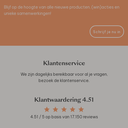
Blijf op de hoogte van alle nieuwe producten, (win)acties en
unieke samenwerkingen!
Schrijf je nu in
Klantenservice
We zijn dagelijks bereikbaar voor al je vragen,
bezoek de
klantenservice
.
Klantwaardering
4.51
4.51
/ 5 op basis van
17.150
reviews