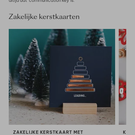
altijd dat ‘communication key’ is.
Zakelijke kerstkaarten
ZAKELIJKE KERSTKAART MET
KER