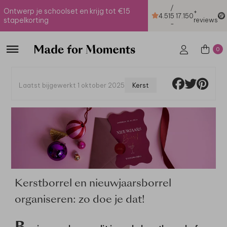
/
Ontwerp je schoolset en krijg tot €15
+
4.51
5
17.150
stapelkorting
reviews
-
0
Laatst bijgewerkt 1 oktober 2025
Kerst
Kerstborrel en nieuwjaarsborrel
organiseren: zo doe je dat!