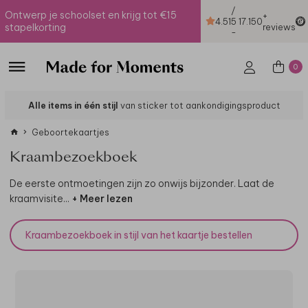
/
Ontwerp je schoolset en krijg tot €15
+
4.51
5
17.150
stapelkorting
reviews
-
0
Alle items in één stijl
van sticker tot aankondigingsproduct
Geboortekaartjes
Kraambezoekboek
De eerste ontmoetingen zijn zo onwijs bijzonder. Laat de
kraamvisite
...
+ Meer lezen
Kraambezoekboek in stijl van het kaartje bestellen