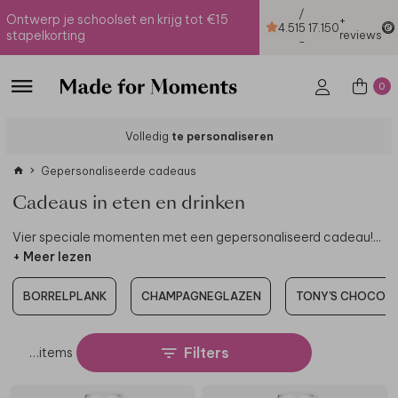
/
Ontwerp je schoolset en krijg tot €15
+
4.51
5
17.150
stapelkorting
reviews
-
0
Volledig
te personaliseren
Gepersonaliseerde cadeaus
Cadeaus in eten en drinken
Vier speciale momenten met een gepersonaliseerd cadeau!
...
+ Meer lezen
BORRELPLANK
CHAMPAGNEGLAZEN
TONY'S CHOCOL
Filters
…
items