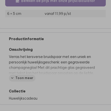
Bereken de prijs met onze prijscalculator
6 × 5 cm
vanaf 11,99
p/st
Productinformatie
Omschrijving
Verras het kersverse bruidspaar met een uniek en
persoonlijk huwelijksgeschenk: een gegraveerde
champagneglas! Met dit prachtige glas gegraveerd
met tekst kan het bruidspaar proosten op de liefde,
Toon meer
én het is gelijk een mooi aandenken aan hun
trouwdag. Cheers!
Collectie
Huwelijkscadeau