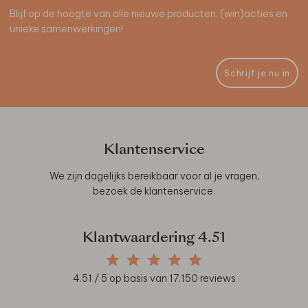
Blijf op de hoogte van alle nieuwe producten, (win)acties en
unieke samenwerkingen!
Schrijf je nu in
Klantenservice
We zijn dagelijks bereikbaar voor al je vragen,
bezoek de
klantenservice
.
Klantwaardering
4.51
4.51
/ 5 op basis van
17.150
reviews