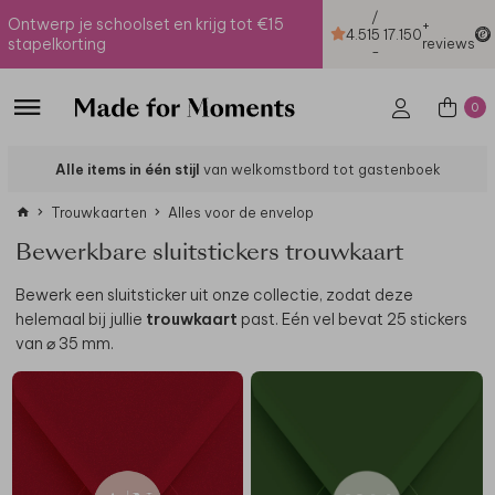
/
Ontwerp je schoolset en krijg tot €15
+
4.51
5
17.150
stapelkorting
reviews
-
0
Alle items in één stijl
van welkomstbord tot gastenboek
Trouwkaarten
Alles voor de envelop
Bewerkbare sluitstickers trouwkaart
Bewerk een sluitsticker uit onze collectie, zodat deze
helemaal bij jullie
trouwkaart
past. Eén vel bevat 25 stickers
van ⌀ 35 mm.