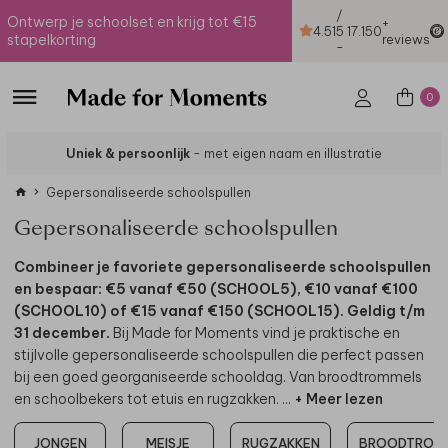
/
Ontwerp je schoolset en krijg tot €15
+
4.51
5
17.150
stapelkorting
reviews
-
0
Uniek & persoonlijk
- met eigen naam en illustratie
Gepersonaliseerde schoolspullen
Gepersonaliseerde schoolspullen
Combineer je favoriete gepersonaliseerde schoolspullen
en bespaar: €5 vanaf €50 (SCHOOL5), €10 vanaf €100
(SCHOOL10) of €15 vanaf €150 (SCHOOL15). Geldig t/m
31 december.
Bij Made for Moments vind je praktische en
stijlvolle gepersonaliseerde schoolspullen die perfect passen
bij een goed georganiseerde schooldag. Van broodtrommels
en schoolbekers tot etuis en rugzakken.
...
+ Meer lezen
JONGEN
MEISJE
RUGZAKKEN
BROODTROM