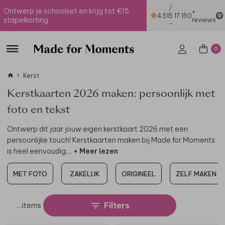
/
Ontwerp je schoolset en krijg tot €15
+
4.51
5
17.150
stapelkorting
reviews
-
0
Kerst
Kerstkaarten 2026 maken: persoonlijk met
foto en tekst
Ontwerp dit jaar jouw eigen kerstkaart 2026 met een
persoonlijke touch! Kerstkaarten maken bij Made for Moments
is heel eenvoudig:
...
+ Meer lezen
MET FOTO
ZAKELIJK
ORIGINEEL
ZELF MAKEN
Filters
…
items