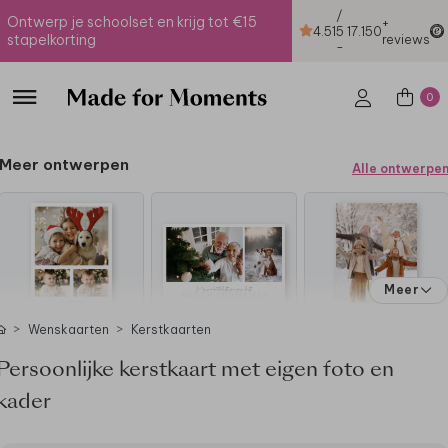
/
Ontwerp je schoolset en krijg tot €15
+
4.51
5
17.150
stapelkorting
reviews
-
0
Meer ontwerpen
Alle ontwerpe
Meer
Wenskaarten
Kerstkaarten
Persoonlijke kerstkaart met eigen foto en
kader