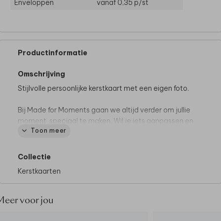
Enveloppen
vanaf 0,35
p/st
Productinformatie
Omschrijving
Stijlvolle persoonlijke kerstkaart met een eigen foto.
Bij Made for Moments gaan we altijd verder om jullie
moment speciaal te maken. Wil je iets aanpassen en
Toon meer
staat deze optie er niet tussen? Neem dan
contact
met ons op, we helpen graag.
Collectie
Kerstkaarten
Meer voor jou