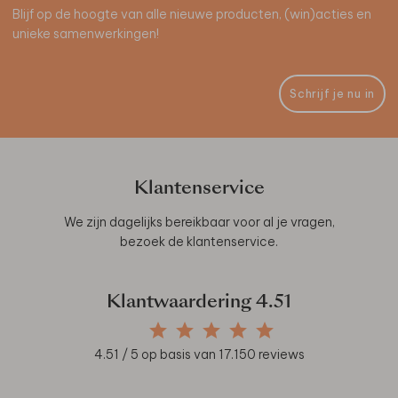
Blijf op de hoogte van alle nieuwe producten, (win)acties en
unieke samenwerkingen!
Schrijf je nu in
Klantenservice
We zijn dagelijks bereikbaar voor al je vragen,
bezoek de
klantenservice
.
Klantwaardering
4.51
4.51
/ 5 op basis van
17.150
reviews