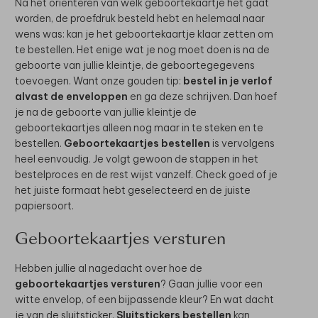
Na het oriënteren van welk geboortekaartje het gaat
worden, de proefdruk besteld hebt en helemaal naar
wens was: kan je het geboortekaartje klaar zetten om
te bestellen. Het enige wat je nog moet doen is na de
geboorte van jullie kleintje, de geboortegegevens
toevoegen. Want onze gouden tip:
bestel in je verlof
alvast de enveloppen
en ga deze schrijven. Dan hoef
je na de geboorte van jullie kleintje de
geboortekaartjes alleen nog maar in te steken en te
bestellen.
Geboortekaartjes bestellen
is vervolgens
heel eenvoudig. Je volgt gewoon de stappen in het
bestelproces en de rest wijst vanzelf. Check goed of je
het juiste formaat hebt geselecteerd en de juiste
papiersoort.
Geboortekaartjes versturen
Hebben jullie al nagedacht over hoe de
geboortekaartjes versturen
? Gaan jullie voor een
witte envelop, of een bijpassende kleur? En wat dacht
je van de sluitsticker.
Sluitstickers bestellen
kan