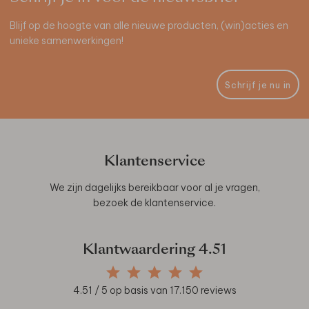
Blijf op de hoogte van alle nieuwe producten, (win)acties en
unieke samenwerkingen!
Schrijf je nu in
Klantenservice
We zijn dagelijks bereikbaar voor al je vragen,
bezoek de
klantenservice
.
Klantwaardering
4.51
4.51
/ 5 op basis van
17.150
reviews