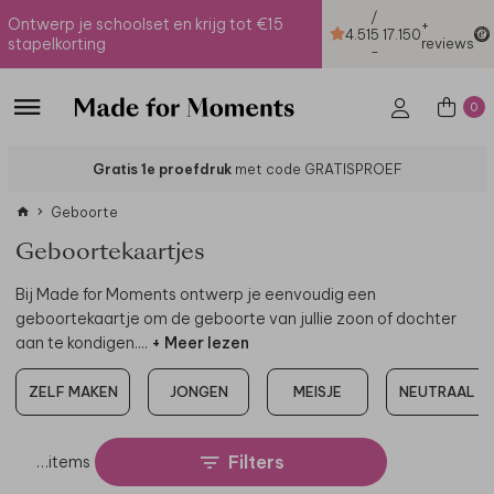
/
Ontwerp je schoolset en krijg tot €15
+
4.51
5
17.150
stapelkorting
reviews
-
0
Gratis 1e proefdruk
met code GRATISPROEF
Geboorte
Geboortekaartjes
Bij Made for Moments ontwerp je eenvoudig een
geboortekaartje om de geboorte van jullie zoon of dochter
aan te kondigen.
...
+ Meer lezen
ZELF MAKEN
JONGEN
MEISJE
NEUTRAAL
Filters
…
items