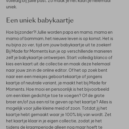
volledig bij jullie past. Zo maak je het kaartje helemaal
uniek.
Een uniek babykaartje
Hoe bijzonder?! Jullie worden papa en mama, mama en
mama of bammam, het nieuwe leven is op komst. Het is
nu bijna zo ver, tijd om jouw babykaartje uit te zoeken!
Bij Made for Moments kun je op verschillende manieren
zelf je babykaartje ontwerpen. Start volledig blanco of
kies een kaart uit de collectie en maak deze helemaal
naar jouw zin in de online editor. Of het op zoek bent
naar een een meisjes geboortekaartje of jongens
kaartje of neutrale variant, je maakt het bij Made for
Moments. Hoe mooi en persoonlijk is het bijvoorbeeld
om een klein gedichtje toe te voegen? Of de grote
broer en/of zus een rol te geven op het kaartje? Alles is
mogelijk voor jullie kleine meid of zoon. Totdat jij het
kaartje hebt gemaakt waar je 100% blij van wordt. Zet
het kaartje klaar in je eigen collectie, zodat je het
tijdens de kraamperiode alleen nog maar hoeft te