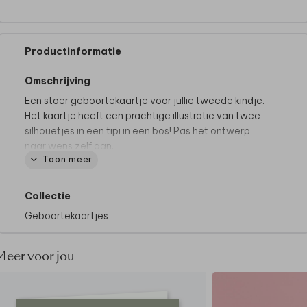
Productinformatie
Omschrijving
Een stoer geboortekaartje voor jullie tweede kindje.
Het kaartje heeft een prachtige illustratie van twee
silhouetjes in een tipi in een bos! Pas het ontwerp
naar wens zelf aan.
Toon meer
Collectie
Geboortekaartjes
Meer voor jou