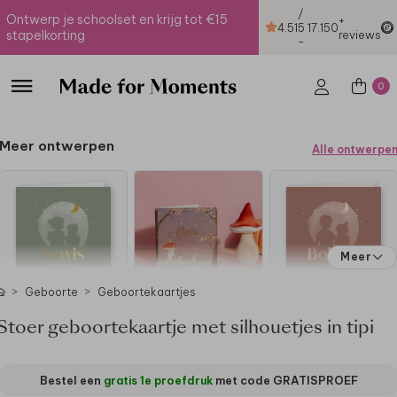
/
Ontwerp je schoolset en krijg tot €15
+
4.51
5
17.150
stapelkorting
reviews
-
0
Meer ontwerpen
Alle ontwerpe
Meer
Geboorte
Geboortekaartjes
Stoer geboortekaartje met silhouetjes in tipi
Bestel een
gratis 1e proefdruk
met code
GRATISPROEF