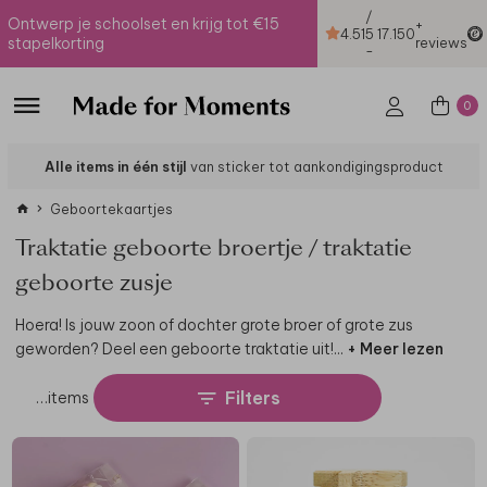
/
Ontwerp je schoolset en krijg tot €15
+
4.51
5
17.150
stapelkorting
reviews
-
0
Alle items in één stijl
van sticker tot aankondigingsproduct
Geboortekaartjes
Traktatie geboorte broertje / traktatie
geboorte zusje
Hoera! Is jouw zoon of dochter grote broer of grote zus
geworden? Deel een geboorte traktatie uit!
...
+ Meer lezen
Filters
…
items