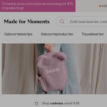
Ontwerp jouw schoolset en ontvang tot €15
4.5
stapelkorting!
Geboortekaartjes
Geboorteproducten
Trouwkaarten
Shop
cadeaus
vanaf 9,95