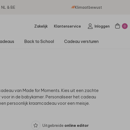
g NL & BE
Klimaatbewust
Zakelijk
Klantenservice
Inloggen
0
adeaus
Back to School
Cadeau versturen
cadeau van Made for Moments. Kies uit een zachte
r voor in de babykamer. Personaliseer het cadeau
een persoonlijk kraamcadeau voor een meisje.
Uitgebreide
online editor