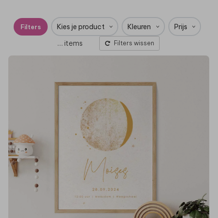
Kies je product
Kleuren
Prijs
Filters
…
items
Filters wissen