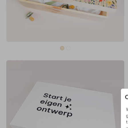
W
g
t