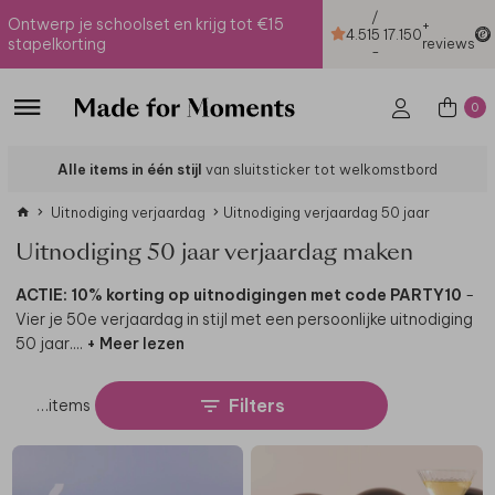
/
Ontwerp je schoolset en krijg tot €15
+
4.51
5
17.150
stapelkorting
reviews
-
0
Alle items in één stijl
van sluitsticker tot welkomstbord
Uitnodiging verjaardag
Uitnodiging verjaardag 50 jaar
Uitnodiging 50 jaar verjaardag maken
ACTIE: 10% korting op uitnodigingen met code PARTY10
-
Vier je 50e verjaardag in stijl met een persoonlijke uitnodiging
50 jaar.
...
+ Meer lezen
Filters
…
items