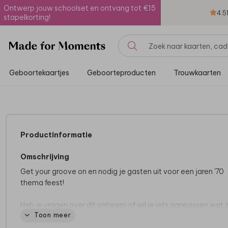
Ontwerp jouw schoolset en ontvang tot €15
4.5
stapelkorting!
Geboortekaartjes
Geboorteproducten
Trouwkaarten
Productinformatie
Omschrijving
Get your groove on en nodig je gasten uit voor een jaren '70
thema feest!
Heb je vragen over dit ontwerp of wil je iets aanpassen wat z
Toon meer
niet lukt in de editor? Neem dan gerust
contact
met ons op.
zijn er voor je om je te helpen.