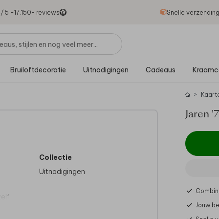
1
/ 5 -
17.150
+ reviews
Snelle verzendin
Bruiloftdecoratie
Uitnodigingen
Cadeaus
Kraamc
Kaart
Jaren '
Collectie
Uitnodigingen
Combine
elf
Jouw be
 Wij