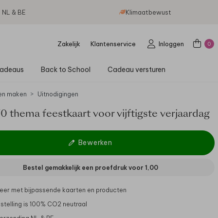
g NL & BE
Klimaatbewust
Zakelijk
Klantenservice
Inloggen
0
adeaus
Back to School
Cadeau versturen
en maken
Uitnodigingen
70 thema feestkaart voor vijftigste verjaardag
Bewerken
Bestel gemakkelijk een proefdruk voor
1,00
er met bijpassende kaarten en producten
stelling is 100% CO2 neutraal