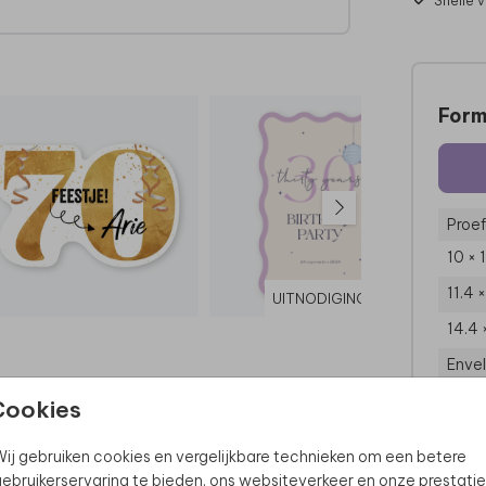
Snelle 
Form
Proef
10 × 
11.4 
UITNODIGING
14.4 
Enve
Cookies
ij gebruiken cookies en vergelijkbare technieken om een betere
ebruikerservaring te bieden, ons websiteverkeer en onze prestatie