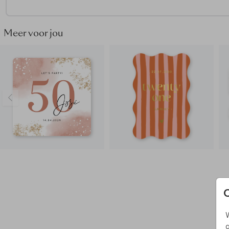
Meer voor jou
W
g