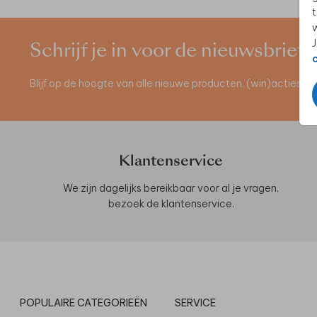
t
w
J
Schrijf je in voor de nieuwsbrief
Blijf op de hoogte van alle nieuwe producten, (win)acties 
Klantenservice
We zijn dagelijks bereikbaar voor al je vragen,
bezoek de
klantenservice
.
POPULAIRE CATEGORIEËN
SERVICE