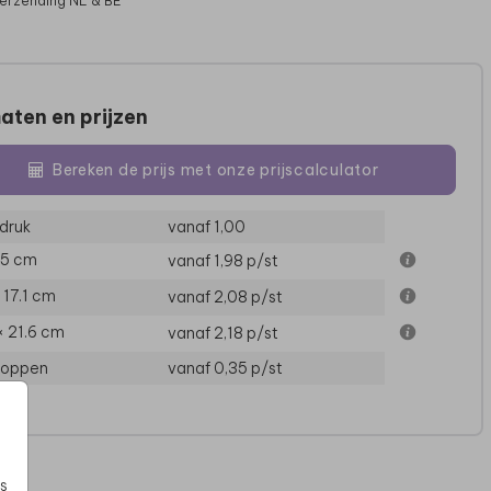
verzending NL & BE
aten en prijzen
Bereken de prijs met onze prijscalculator
druk
vanaf 1,00
15 cm
vanaf 1,98
p/st
× 17.1 cm
vanaf 2,08
p/st
UITNODIGING
× 21.6 cm
vanaf 2,18
p/st
loppen
vanaf 0,35
p/st
s