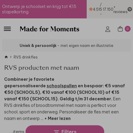
/
Ontwerp je schoolset en krijg tot €15
+
4.51
5
17.150
stapelkorting
reviews
-
0
Uniek & persoonlijk
- met eigen naam en illustratie
RVS drinkfles
RVS producten met naam
Combineer je favoriete
gepersonaliseerde
schoolspullen
en bespaar: €5 vanaf
€50 (SCHOOL5), €10 vanaf €100 (SCHOOL10) of €15
vanaf €150 (SCHOOL15). Geldig t/m 31 december.
Een
RVS drinkfles of broodtrommel met naam is perfect voor
school, sport en onderweg. Personaliseer de fles met een
naam en ontwerp
...
+ Meer lezen
Filters
…
items