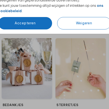
eergeven van gepersonaliseerde advertenties).
e kunt jouw toestemming altijd wijzigen of intrekken op ons
ons
cookiebeleid
.
Accepteren
Weigeren
BEDANKJES
STERRETJES