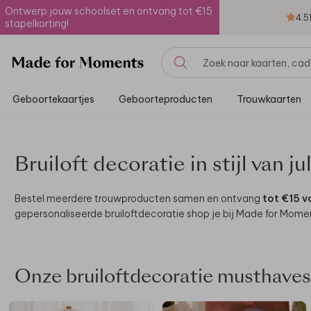
Ontwerp jouw schoolset en ontvang tot €15
4.5
stapelkorting!
Geboortekaartjes
Geboorteproducten
Trouwkaarten
Bruiloft decoratie in stijl van j
Bestel meerdere trouwproducten samen en ontvang
tot €15 v
gepersonaliseerde bruiloftdecoratie shop je bij Made for Mome
Onze bruiloftdecoratie musthaves