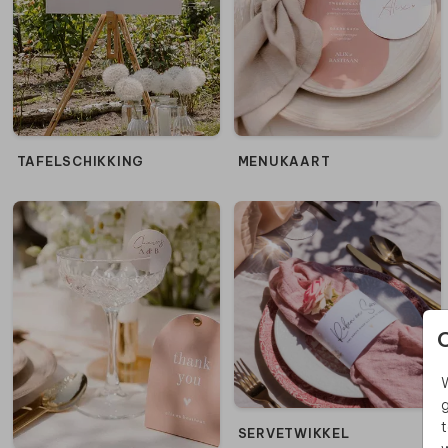
TAFELSCHIKKING
MENUKAART
W
g
t
SERVETWIKKEL