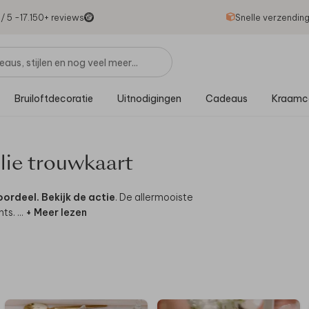
1
/ 5 -
17.150
+ reviews
Snelle verzendin
Bruiloftdecoratie
Uitnodigingen
Cadeaus
Kraamc
ullie trouwkaart
oordeel.
Bekijk de actie
. De allermooiste
nts.
...
+ Meer lezen