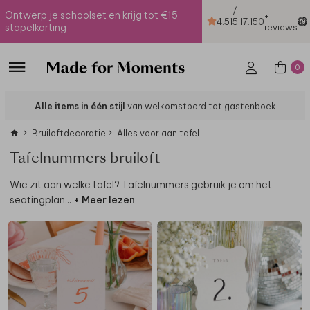
/
Ontwerp je schoolset en krijg tot €15
+
4.51
5
17.150
stapelkorting
reviews
-
0
Alle items in één stijl
van welkomstbord tot gastenboek
Bruiloftdecoratie
Alles voor aan tafel
Tafelnummers bruiloft
Wie zit aan welke tafel? Tafelnummers gebruik je om het
seatingplan
...
+ Meer lezen