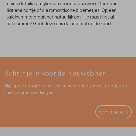
kleine details terugkomen op ieder drukwerk. Denk aan
dat ene hartje of die romantische bloemetjes. Op een
tafelnummer draait het natuurlijk om - je raadt het al -
het nummer! Geef deze dus de hoofdrol op de kaart.
Schrijf je in voor de nieuwsbrief
Blijf op de hoogte van alle nieuwe producten, (win)acties en
unieke samenwerkingen!
Schrijf je nu in