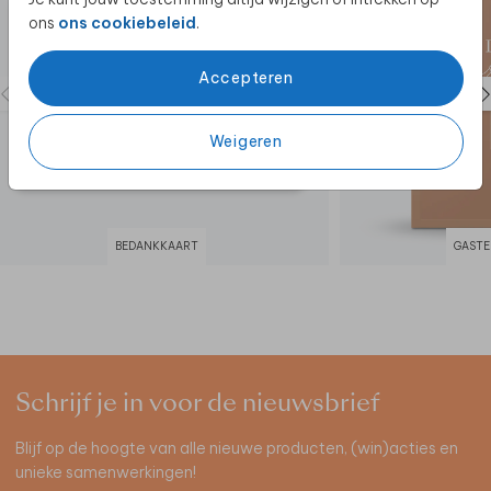
ons
ons cookiebeleid
.
Accepteren
Weigeren
BEDANKKAART
GASTE
Schrijf je in voor de nieuwsbrief
Blijf op de hoogte van alle nieuwe producten, (win)acties en
unieke samenwerkingen!