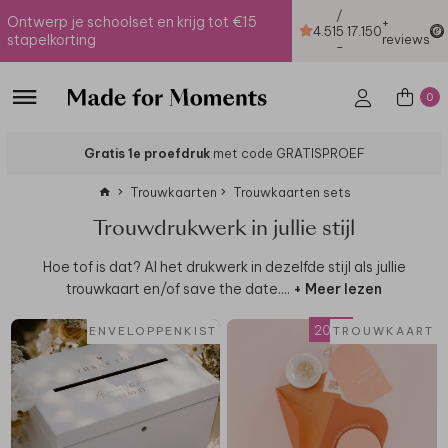
/
Ontwerp je schoolset en krijg tot €15
+
4.51
5
17.150
stapelkorting
reviews
-
0
Gratis 1e proefdruk
met code GRATISPROEF
Trouwkaarten
Trouwkaarten sets
Trouwdrukwerk in jullie stijl
Hoe tof is dat? Al het drukwerk in dezelfde stijl als jullie
trouwkaart en/of save the date.
...
+ Meer lezen
2026
COLLECTIE
ENVELOPPENKIST
TROUWKAART