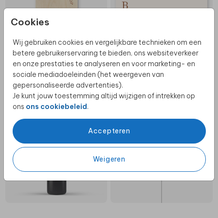
Cookies
Wij gebruiken cookies en vergelijkbare technieken om een
betere gebruikerservaring te bieden, ons websiteverkeer
en onze prestaties te analyseren en voor marketing- en
sociale mediadoeleinden (het weergeven van
HOUT | 40 X 60 CM
gepersonaliseerde advertenties).
Je kunt jouw toestemming altijd wijzigen of intrekken op
ons
ons cookiebeleid
.
MENUKAART FLESHANGER
STERRETJES LABEL | 8 STUKS
Accepteren
Weigeren