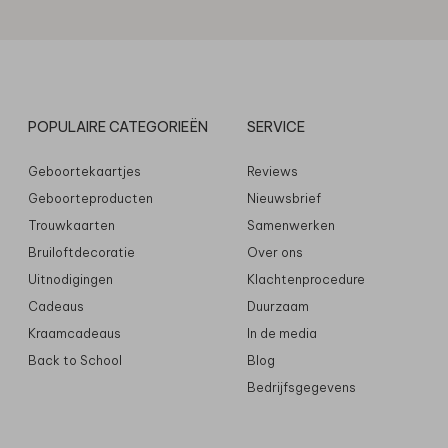
POPULAIRE CATEGORIEËN
SERVICE
Geboortekaartjes
Reviews
Geboorteproducten
Nieuwsbrief
Trouwkaarten
Samenwerken
Bruiloftdecoratie
Over ons
Uitnodigingen
Klachtenprocedure
Cadeaus
Duurzaam
Kraamcadeaus
In de media
Back to School
Blog
Bedrijfsgegevens