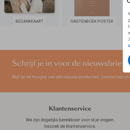
W
g
BEDANKKAART
GASTENBOEK POSTER
t
w
J
Schrijf je in voor de nieuwsbrief
Blijf op de hoogte van alle nieuwe producten, (win)acties 
Klantenservice
We zijn dagelijks bereikbaar voor al je vragen,
bezoek de
klantenservice
.