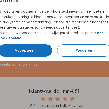
Cookies
ij gebruiken cookies en vergelijkbare technieken om een betere
ebruikerservaring te bieden, ons websiteverkeer en onze prestatie
MENUKAART FLESHANGER
GASTENBOEK
e analyseren en voor marketing- en sociale mediadoeleinden (het
eergeven van gepersonaliseerde advertenties).
e kunt jouw toestemming altijd wijzigen of intrekken op ons
ons
cookiebeleid
.
Accepteren
Weigeren
en unieke samenwerkingen!
Klantwaardering
4.51
4.51
/ 5 op basis van
17.150
reviews