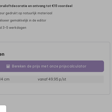
bruiloftdecoratie en ontvang tot €15 voordeel
our gedrukt op natuurlijk materiaal
liseer gemakkelijk in de editor
jd 3-5 werkdagen
zen
Bereken de prijs met onze prijscalculator
ENVELOPPENKIST
ENVELOPPENKIST
EN
 14 cm
vanaf 49,95
p/st