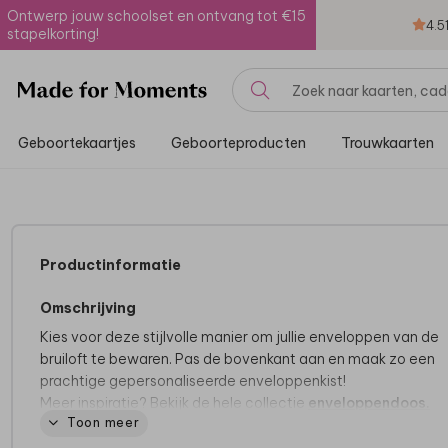
Ontwerp jouw schoolset en ontvang tot €15
4.5
stapelkorting!
Geboortekaartjes
Geboorteproducten
Trouwkaarten
Productinformatie
Omschrijving
Kies voor deze stijlvolle manier om jullie enveloppen van de
bruiloft te bewaren. Pas de bovenkant aan en maak zo een
prachtige gepersonaliseerde enveloppenkist!
Meer inspiratie? Bekijk de hele collectie
enveloppendoos.
Toon meer
Dit product maakt deel uit van
een complete set in deze stij