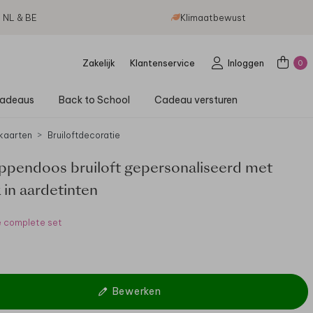
g NL & BE
Klimaatbewust
Zakelijk
Klantenservice
Inloggen
0
adeaus
Back to School
Cadeau versturen
kaarten
Bruiloftdecoratie
ppendoos bruiloft gepersonaliseerd met
 in aardetinten
e complete set
Bewerken