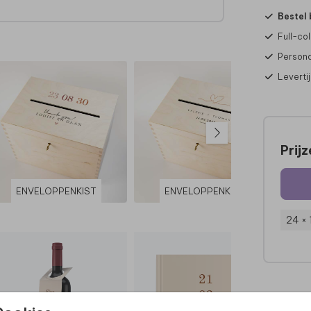
Bestel 
Full-col
Persona
Leverti
Prij
ENVELOPPENKIST
ENVELOPPENKIST
24 ×