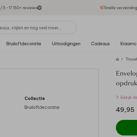
1
/ 5 -
17.150
+ reviews
Snelle verzendin
Bruiloftdecoratie
Uitnodigingen
Cadeaus
Kraamc
Trouw
Envelo
opdruk
Bekijk d
Collectie
Bruiloftdecoratie
49,95
l.