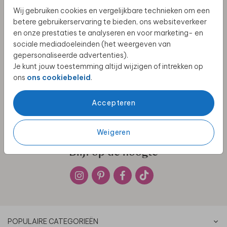
Wij gebruiken cookies en vergelijkbare technieken om een
betere gebruikerservaring te bieden, ons websiteverkeer
Klantenservice
en onze prestaties te analyseren en voor marketing- en
We zijn dagelijks bereikbaar voor al je vragen,
sociale mediadoeleinden (het weergeven van
bezoek de
klantenservice
.
gepersonaliseerde advertenties).
Je kunt jouw toestemming altijd wijzigen of intrekken op
ons
ons cookiebeleid
.
Klantwaardering
4.51
Accepteren
4.51
/ 5 op basis van
17.150
reviews
Weigeren
Blijf op de hoogte
POPULAIRE CATEGORIEËN