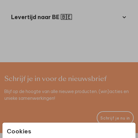
Levertijd naar BE 🇧🇪
Schrijf je in voor de nieuwsbrief
Blijf op de hoogte van alle nieuwe producten, (win)acties en
unieke samenwerkingen!
Schrijf je nu in
Cookies