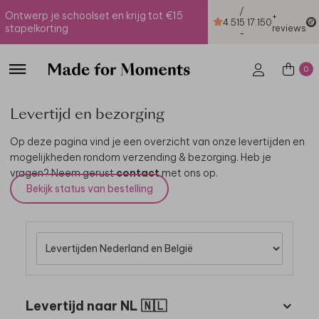
/
Ontwerp je schoolset en krijg tot €15
+
4.51
5
17.150
stapelkorting
reviews
-
0
Levertijd en bezorging
Op deze pagina vind je een overzicht van onze levertijden en
mogelijkheden rondom verzending & bezorging. Heb je
vragen? Neem gerust
contact
met ons op.
Bekijk status van bestelling
Levertijd naar NL 🇳🇱