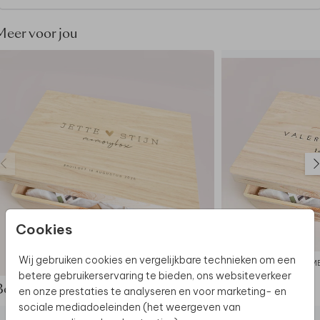
geproduceerd dan jouw kaart: de kleuren kunnen dus
nét wat anders uitpakken.
Meer voor jou
Dit product maakt deel uit van
een complete set in
deze stijl.
Cookies
Wij gebruiken cookies en vergelijkbare technieken om een
MEMORYBOX
M
betere gebruikerservaring te bieden, ons websiteverkeer
Bekijk de complete set
en onze prestaties te analyseren en voor marketing- en
sociale mediadoeleinden (het weergeven van