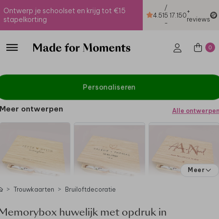
/
Ontwerp je schoolset en krijg tot €15
+
4.51
5
17.150
stapelkorting
reviews
-
0
Personaliseren
Meer ontwerpen
Alle ontwerpe
Meer
Trouwkaarten
Bruiloftdecoratie
Memorybox huwelijk met opdruk in