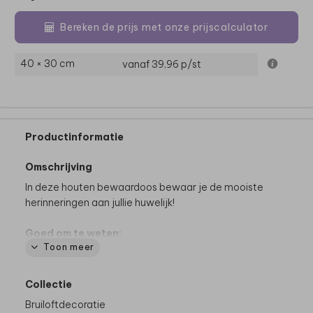
Bereken de prijs met onze prijscalculator
40 × 30 cm
vanaf 39,96
p/st
Productinformatie
Omschrijving
In deze houten bewaardoos bewaar je de mooiste
herinneringen aan jullie huwelijk!
Goed om te weten:
Toon meer
• Voor het mooiste eindresultaat adviseren we om
geen volledig gekleurde achtergrond te kiezen.
• Hout is een natuurlijk product, dus iedere memory
Collectie
box is (qua nerven e.d.) uniek.
Bruiloftdecoratie
• De memory box wordt op een andere manier