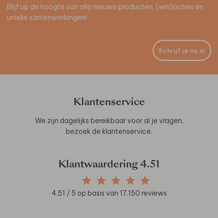
Blijf op de hoogte van alle nieuwe producten, (win)acties en
unieke samenwerkingen!
Schrijf je nu in
Klantenservice
We zijn dagelijks bereikbaar voor al je vragen,
bezoek de
klantenservice
.
Klantwaardering
4.51
4.51
/ 5 op basis van
17.150
reviews