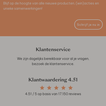
Blijf op de hoogte van alle nieuwe producten, (win)acties en
unieke samenwerkingen!
Schrijf je nu in
Klantenservice
We zijn dagelijks bereikbaar voor al je vragen,
bezoek de
klantenservice
.
Klantwaardering
4.51
4.51
/ 5 op basis van
17.150
reviews