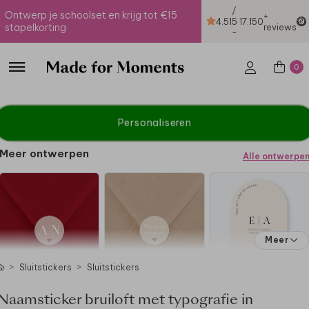
/
Ontwerp je schoolset en krijg tot €15
+
4.51
5
17.150
stapelkorting
reviews
-
0
Personaliseren
Meer ontwerpen
Alle ontwerpe
Meer
Sluitstickers
Sluitstickers
Naamsticker bruiloft met typografie in