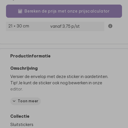
Bereken de prijs met onze prijscalculator
21 × 30 cm
vanaf 3,75
p/st
Productinformatie
Omschrijving
Versier de envelop met deze sticker in aardetinten.
Tip! Je kunt de sticker ook nog bewerken in onze
editor.
Toon meer
Dit product maakt deel uit van
een complete set in
deze stijl.
Collectie
Sluitstickers