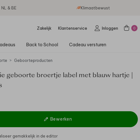
g NL & BE
Klimaatbewust
Zakelijk
Klantenservice
Inloggen
0
adeaus
Back to School
Cadeau versturen
orte
Geboorteproducten
ie geboorte broertje label met blauw hartje |
s
Bewerken
liseer gemakkelijk in de editor