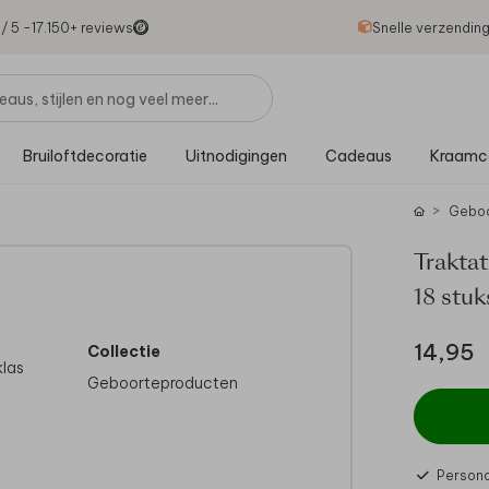
1
/ 5 -
17.150
+ reviews
Snelle verzendin
Bruiloftdecoratie
Uitnodigingen
Cadeaus
Kraamc
Gebo
Traktat
18 stuk
14,95
Collectie
klas
Geboorteproducten
Persona