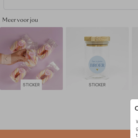
Meer voor jou
STICKER
STICKER
W
g
t