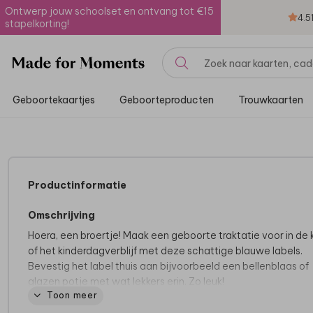
Ontwerp jouw schoolset en ontvang tot €15
4.5
stapelkorting!
Geboortekaartjes
Geboorteproducten
Trouwkaarten
Productinformatie
Omschrijving
Hoera, een broertje! Maak een geboorte traktatie voor in de 
of het kinderdagverblijf met deze schattige blauwe labels.
Bevestig het label thuis aan bijvoorbeeld een bellenblaas of
glazen potje met wat lekkers erin. Zo leuk!
Toon meer