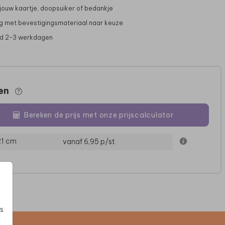
 jouw kaartje, doopsuiker of bedankje
g met bevestigingsmateriaal naar keuze
jd 2-3 werkdagen
zen
Bereken de prijs met onze prijscalculator
STICKER
STICKER
21 cm
vanaf 6,95
p/st
s