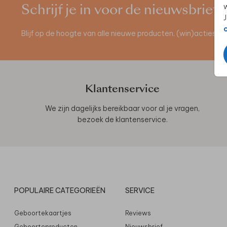
w
Schrijf je in voor de nieuwsbrief
J
Blijf op de hoogte van alle nieuwe producten, (win)acties 
Klantenservice
We zijn dagelijks bereikbaar voor al je vragen,
bezoek de
klantenservice
.
POPULAIRE CATEGORIEËN
SERVICE
Geboortekaartjes
Reviews
Geboorteproducten
Nieuwsbrief