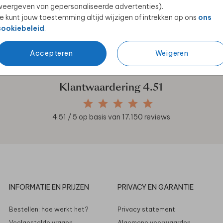
eergeven van gepersonaliseerde advertenties).
e kunt jouw toestemming altijd wijzigen of intrekken op ons
ons
cookiebeleid
.
en unieke samenwerkingen!
Accepteren
Weigeren
Klantwaardering
4.51
4.51
/ 5 op basis van
17.150
reviews
INFORMATIE EN PRIJZEN
PRIVACY EN GARANTIE
Bestellen: hoe werkt het?
Privacy statement
Veelgestelde vragen
Algemene voorwaarden