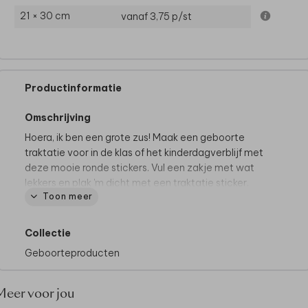
21 × 30 cm
vanaf 3,75
p/st
Productinformatie
Omschrijving
Hoera, ik ben een grote zus! Maak een geboorte
traktatie voor in de klas of het kinderdagverblijf met
deze mooie ronde stickers. Vul een zakje met wat
lekkers en plak 'm dicht met een traktatie sticker.
Toon meer
Wat zal ze trots zijn!
Collectie
Geboorteproducten
Meer voor jou