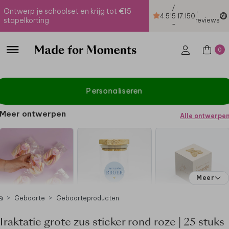
/
Ontwerp je schoolset en krijg tot €15
+
4.51
5
17.150
stapelkorting
reviews
-
0
Personaliseren
Meer ontwerpen
Alle ontwerpe
Meer
Geboorte
Geboorteproducten
Traktatie grote zus sticker rond roze | 25 stuks