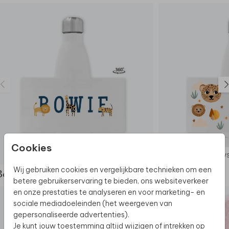
- 24 uur koud & 12 uur warm
- Met de hand afwassen
Cookies
RVS DRINKFLES
RVS
Wij gebruiken cookies en vergelijkbare technieken om een
Bekijk de complete set
betere gebruikerservaring te bieden, ons websiteverkeer
en onze prestaties te analyseren en voor marketing- en
sociale mediadoeleinden (het weergeven van
gepersonaliseerde advertenties).
Je kunt jouw toestemming altijd wijzigen of intrekken op