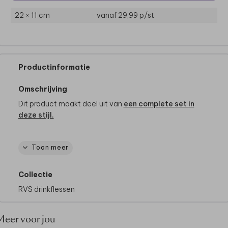
22 × 11 cm
vanaf 29,99
p/st
Productinformatie
Omschrijving
Dit product maakt deel uit van
een complete set in
deze stijl.
Toon meer
Specificaties
- Afmeting: 26 x 7 cm
Collectie
- Materiaal: roestvrijstaal
- Inhoud: 500 ml
RVS drinkflessen
- Rondom bedrukt
- Dubbelwandig
Meer voor jou
- BPA-vrij