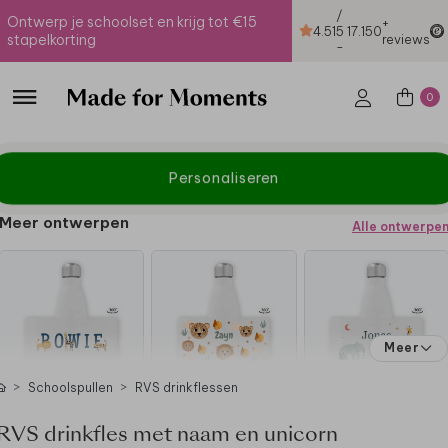
/
Ontwerp je schoolset en krijg tot €15
+
4.51
5
17.150
stapelkorting
reviews
-
0
Personaliseren
Meer ontwerpen
Alle ontwerpe
Meer
Schoolspullen
RVS drinkflessen
RVS drinkfles met naam en unicorn