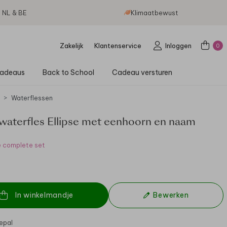
g NL & BE
Klimaatbewust
Zakelijk
Klantenservice
Inloggen
0
adeaus
Back to School
Cadeau versturen
Waterflessen
waterfles Ellipse met eenhoorn en naam
e complete set
In winkelmandje
Bewerken
epal