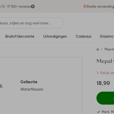
1
/ 5 -
17.150
+ reviews
Snelle verzendin
Bruiloftdecoratie
Uitnodigingen
Cadeaus
Kraamc
Mepal
Mepal 
Bekijk d
Collectie
18,99
l.
Waterflessen
Merk: M