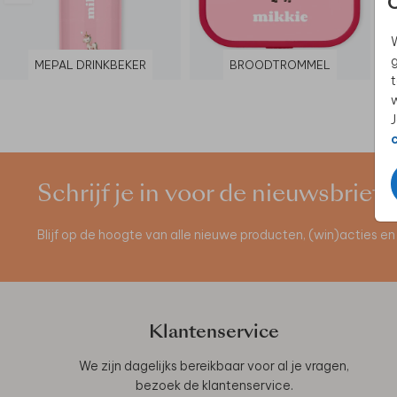
W
g
MEPAL DRINKBEKER
BROODTROMMEL
t
w
J
Schrijf je in voor de nieuwsbrief
Blijf op de hoogte van alle nieuwe producten, (win)acties 
Klantenservice
We zijn dagelijks bereikbaar voor al je vragen,
bezoek de
klantenservice
.