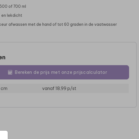
 500 of 700 ml
 en lekdicht
rkeur afwassen met de hand of tot 60 graden in de vaatwasser
zen
Bereken de prijs met onze prijscalculator
MEPAL WATERFLES
MEPAL WATERFLES
ME
3 cm
vanaf 18,99
p/st