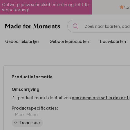
Ontwerp jouw schoolset en ontvang tot €15
4.5
stapelkorting!
Geboortekaartjes
Geboorteproducten
Trouwkaarten
Productinformatie
Omschrijving
Dit product maakt deel uit van
een complete set in deze stij
Productspecificaties:
- Merk: Mepal
- Inhoud: 500 ml of 700 ml
Toon meer
- 100% lekvrij!