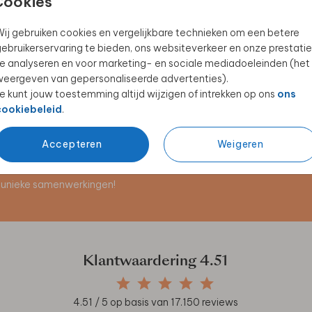
Cookies
ij gebruiken cookies en vergelijkbare technieken om een betere
ebruikerservaring te bieden, ons websiteverkeer en onze prestatie
BROODTROMMEL
MEPAL DRINKBEKER
e analyseren en voor marketing- en sociale mediadoeleinden (het
eergeven van gepersonaliseerde advertenties).
e kunt jouw toestemming altijd wijzigen of intrekken op ons
ons
cookiebeleid
.
Accepteren
Weigeren
en unieke samenwerkingen!
Klantwaardering
4.51
4.51
/ 5 op basis van
17.150
reviews