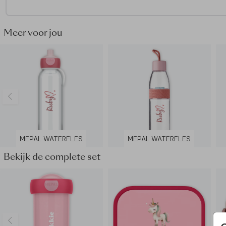
- De draaidop heeft een handige lus
- BPA vrij
- Kan in de vaatwasser op max. 60 graden
Meer voor jou
- Ook geschikt voor koolzuurhoudende dranken
MEPAL WATERFLES
MEPAL WATERFLES
Bekijk de complete set