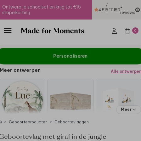
/
Ontwerp je schoolset en krijg tot €15
+
4.51
5
17.150
stapelkorting
reviews
-
0
Personaliseren
Meer ontwerpen
Alle ontwerpe
Meer
Geboorteproducten
Geboortevlaggen
Geboortevlag met giraf in de jungle