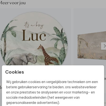
Let op! Er wordt geen vlaggenstok geleverd bij de
Meer voor jou
vlag. Er zit een lus en open zoom aan de bovenzijde
van de vlag, waarin de stok kan worden gestoken. Dit
kan met een standaardmaat stok.
De hele collectie bekijken? Je vindt alle vlaggen
hier.
Dit product maakt deel uit van
een complete set in
deze stijl.
Cookies
RAAMSTICKER
GEB
Wij gebruiken cookies en vergelijkbare technieken om een
betere gebruikerservaring te bieden, ons websiteverkeer
Bekijk de complete set
en onze prestaties te analyseren en voor marketing- en
sociale mediadoeleinden (het weergeven van
gepersonaliseerde advertenties).