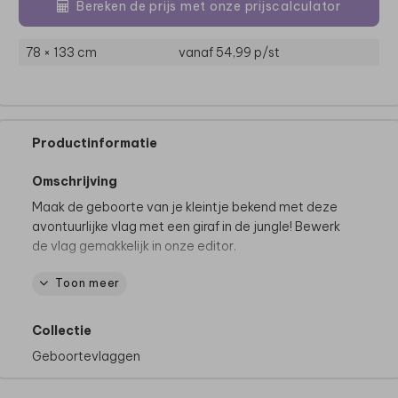
Bereken de prijs met onze prijscalculator
78 × 133 cm
vanaf 54,99
p/st
Productinformatie
Omschrijving
Maak de geboorte van je kleintje bekend met deze
avontuurlijke vlag met een giraf in de jungle! Bewerk
de vlag gemakkelijk in onze editor.
Toon meer
De kioskvlag wordt gemaakt van een stevig 610
g/m² pvc-materiaal en wordt dubbelzijdig bedrukt.
We raden je aan om de vlag binnen te halen bij
Collectie
stevige wind en regen, om beschadigingen te
Geboortevlaggen
voorkomen.