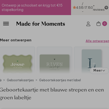
/
Ontwerp je schoolset en krijg tot €15
+
4.51
5
17.150
stapelkorting
reviews
-
0
Meer ontwerpen
Alle ontwerpe
Meer
Geboortekaartjes
Geboortekaartjes met label
Geboortekaartje met blauwe strepen en een
groen labeltje