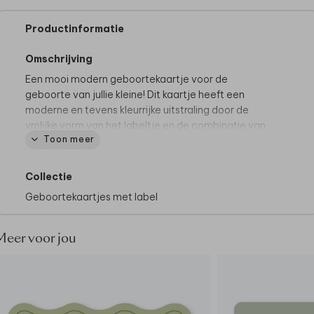
Productinformatie
Omschrijving
Een mooi modern geboortekaartje voor de
geboorte van jullie kleine! Dit kaartje heeft een
moderne en tevens kleurrijke uitstraling door de
vrolijke vorm van het labeltje en de combinatie van
Toon meer
groen en blauw. Zó stoer!
Goed om te weten:
het bevestigingsmateriaal
worden niet standaard meegeleverd, deze kun je
Collectie
zelf toevoegen tijdens het bestelproces. Je vindt
Geboortekaartjes met label
alle bevestigingsmaterialen
hier
.
Meer voor jou