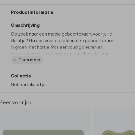
Productinformatie
Omschrijving
Op zoek naar een mooie geboortekaart voor jullie
kleintje? Ga dan voor deze kleurrijke geboortekaart
in groen met hartje. Pas eenvoudig kleuren en
lettertypes aan in de online editor. Maak de kaart
Toon meer
helemaal speciaal door de bijpassende
insteekhoes
toe te voegen.
Collectie
Goed om te weten:
het hoesje wordt niet
Geboortekaartjes
standaard meegeleverd, deze kun je zelf toevoegen
tijdens het bestelproces.
Meer voor jou