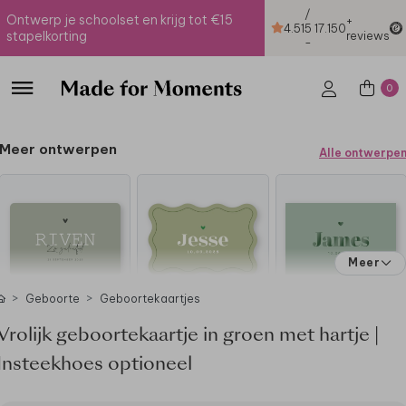
/
Ontwerp je schoolset en krijg tot €15
+
4.51
5
17.150
stapelkorting
reviews
-
0
Meer ontwerpen
Alle ontwerpe
Meer
Geboorte
Geboortekaartjes
Vrolijk geboortekaartje in groen met hartje |
Insteekhoes optioneel