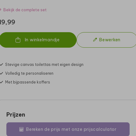
Bekijk de complete set
19,99
In winkelmandje
Bewerken
Stevige canvas toilettas met eigen design
Volledig te personaliseren
Met bijpassende koffers
Prijzen
Bereken de prijs met onze prijscalculator