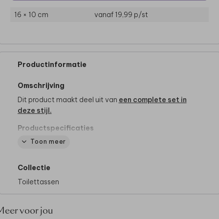
16 × 10 cm
vanaf 19,99
p/st
Productinformatie
Omschrijving
Dit product maakt deel uit van
een complete set in
deze stijl.
Productspecificaties
- Merk: Bulbby
Toon meer
- Afmetingen: 18 x 25 x 15 cm
- Stevige toilettas die blijft staan
Collectie
- Binnenkant: 2 vakken met rits en klittenband
- Buitenkant: op de achterkant een extra vak met
Toilettassen
klittenband
- Reiniging: met een vochtige doek reinigen, niet
Meer voor jou
geschikt voor de wasmachine