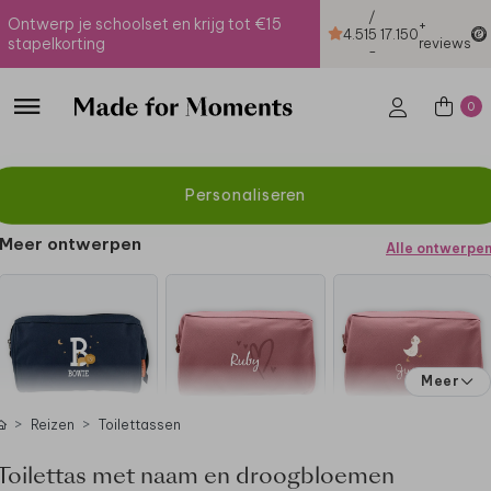
/
Ontwerp je schoolset en krijg tot €15
+
4.51
5
17.150
stapelkorting
reviews
-
0
Personaliseren
Meer ontwerpen
Alle ontwerpe
Meer
Reizen
Toilettassen
Toilettas met naam en droogbloemen