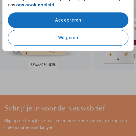
ons
ons cookiebeleid
.
Accepteren
Weigeren
BEWAARBUNDEL
Schrijf je in voor de nieuwsbrief
Blijf op de hoogte van alle nieuwe producten, (win)acties en
unieke samenwerkingen!