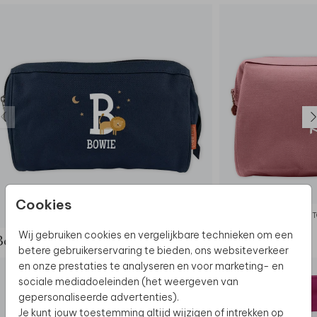
- 600 D materiaal
Cookies
TOILETTAS
T
Wij gebruiken cookies en vergelijkbare technieken om een
Bekijk de complete set
betere gebruikerservaring te bieden, ons websiteverkeer
en onze prestaties te analyseren en voor marketing- en
sociale mediadoeleinden (het weergeven van
gepersonaliseerde advertenties).
Je kunt jouw toestemming altijd wijzigen of intrekken op