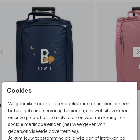
- Binnenvak met rits, buitenvakje met rits
- Extra bescherming onderaan door stevige
knoppen
- Handzaam door de twee handige wielen
- Waterafstotend 600 D materiaal
Cookies
REISTROLLEY
RE
Wij gebruiken cookies en vergelijkbare technieken om een
Bekijk de complete set
betere gebruikerservaring te bieden, ons websiteverkeer
en onze prestaties te analyseren en voor marketing- en
sociale mediadoeleinden (het weergeven van
gepersonaliseerde advertenties).
Je kunt jouw toestemming altijd wijzigen of intrekken op