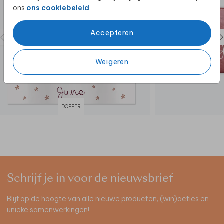
ons
ons cookiebeleid
.
Accepteren
Weigeren
DOPPER
Schrijf je in voor de nieuwsbrief
Blijf op de hoogte van alle nieuwe producten, (win)acties en
unieke samenwerkingen!