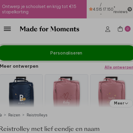
/
Ontwerp je schoolset en krijg tot €15
+
4.51
5
17.150
stapelkorting
reviews
-
0
Personaliseren
Meer ontwerpen
Alle ontwerpe
Meer
Reizen
Reistrolleys
Reistrolley met lief eendje en naam