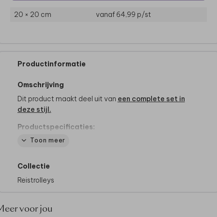
20 × 20 cm
vanaf 64,99
p/st
Productinformatie
Omschrijving
Dit product maakt deel uit van
een complete set in
deze stijl.
Productspecificaties:
- Afmetingen klein: 41 x 32 x 15 cm (buiten) en 40 x
Toon meer
32 x 15 cm (binnen)
- Afmetingen groot: 50 x 35 x 17 cm (buiten) en 48 x
Collectie
35 x 17 cm (binnen)
- Gewicht klein: ca. 1,58 kg
Reistrolleys
- Gewicht groot: ca. 1,84 kg
- Uitschuifbare trekstang, mooi weggewerkt in vakje
Meer voor jou
met rits