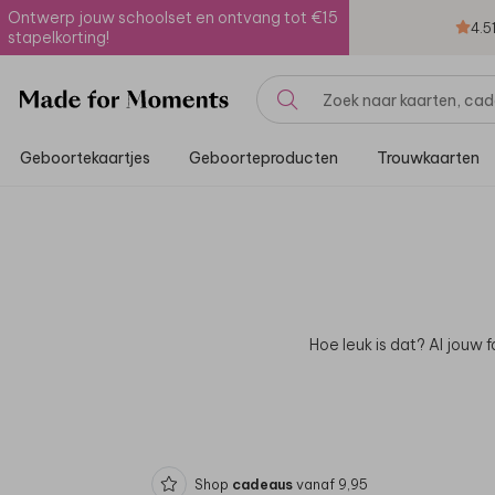
Ontwerp jouw schoolset en ontvang tot €15
4.5
stapelkorting!
Geboortekaartjes
Geboorteproducten
Trouwkaarten
Hoe leuk is dat? Al jouw f
Shop
cadeaus
vanaf 9,95