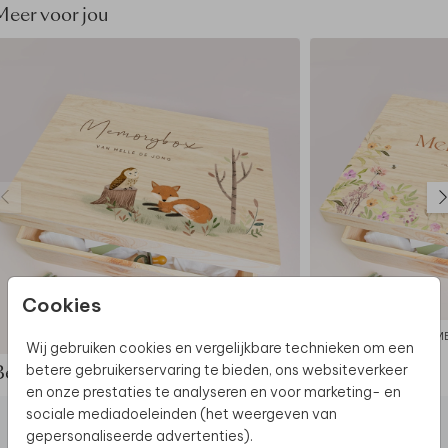
geen volledig gekleurde achtergrond te kiezen.
Meer voor jou
• Hout is een natuurlijk product, dus iedere memory
box is (qua nerven e.d.) uniek.
• De memory box wordt op een andere manier
geproduceerd dan jouw kaart: de kleuren kunnen dus
nét wat anders uitpakken.
Dit product maakt deel uit van
een complete set in
deze stijl.
Cookies
MEMORYBOX
M
Wij gebruiken cookies en vergelijkbare technieken om een
betere gebruikerservaring te bieden, ons websiteverkeer
Bekijk de complete set
en onze prestaties te analyseren en voor marketing- en
sociale mediadoeleinden (het weergeven van
gepersonaliseerde advertenties).