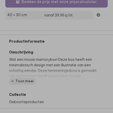
Bereken de prijs met onze prijscalculator
40 × 30 cm
vanaf 39,96
p/st
Productinformatie
Omschrijving
Wat een mooie memorybox! Deze box heeft een
minimalistisch design met een illustratie van een
schattig eendje. Deze herinneringsdoos is gemaakt
van grenen hout, heeft greepgaten en een
Toon meer
vastzittende deksel met afgeronde hoeken. Je kunt
de bovenzijde van de box, het deksel, naar wens
personaliseren in de editor. Zo onwijs leuk!
Collectie
Geboorteproducten
Goed om te weten:
• Voor het mooiste eindresultaat adviseren we om