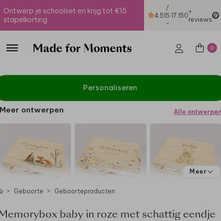
/
Ontwerp je schoolset en krijg tot €15
+
4.51
5
17.150
stapelkorting
reviews
-
0
Personaliseren
Meer ontwerpen
Alle ontwerpe
Meer
Geboorte
Geboorteproducten
Memorybox baby in roze met schattig eendje