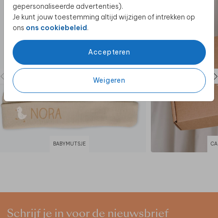
gepersonaliseerde advertenties).
Je kunt jouw toestemming altijd wijzigen of intrekken op
ons
ons cookiebeleid
.
Accepteren
Weigeren
BABYMUTSJE
CA
Schrijf je in voor de nieuwsbrief