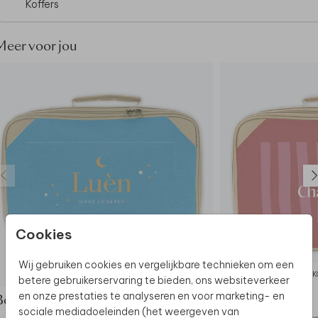
Koffers
• Rits kan rondom open
• Verstevigde zijkanten en handige dopjes aan de
onderkant
Meer voor jou
Dit product maakt deel uit van
een complete set in
deze stijl.
Cookies
Wij gebruiken cookies en vergelijkbare technieken om een
KOFFERTJE
K
betere gebruikerservaring te bieden, ons websiteverkeer
en onze prestaties te analyseren en voor marketing- en
Bekijk de complete set
sociale mediadoeleinden (het weergeven van