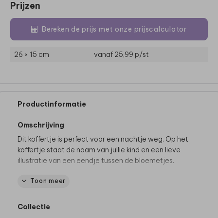
Prijzen
Bereken de prijs met onze prijscalculator
26 × 15 cm
vanaf 25,99
p/st
Productinformatie
Omschrijving
Dit koffertje is perfect voor een nachtje weg. Op het
koffertje staat de naam van jullie kind en een lieve
illustratie van een eendje tussen de bloemetjes.
Toon meer
Specificaties kinderkoffertje:
• Merk: Bulbby
• Afmeting: 38 x 27 x 11 cm
Collectie
• Materiaal: stevig canvas, waterafstotend