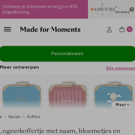
/
Ontwerp je schoolset en krijg tot €15
+
4.51
5
17.150
stapelkorting
reviews
-
0
Personaliseren
Meer ontwerpen
Alle ontwerpe
Meer
Reizen
Koffers
Logeerkoffertje met naam, bloemetjes en