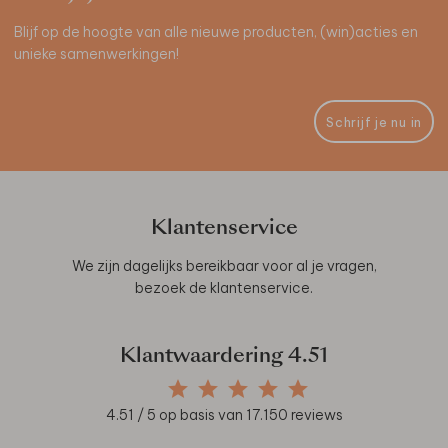
Blijf op de hoogte van alle nieuwe producten, (win)acties en
unieke samenwerkingen!
Schrijf je nu in
Klantenservice
We zijn dagelijks bereikbaar voor al je vragen,
bezoek de
klantenservice
.
Klantwaardering
4.51
4.51
/ 5 op basis van
17.150
reviews