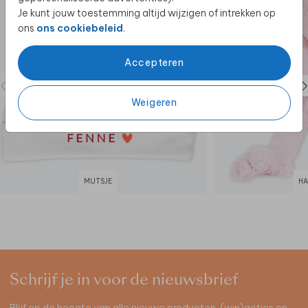
Je kunt jouw toestemming altijd wijzigen of intrekken op
ons
ons cookiebeleid
.
Accepteren
Weigeren
MUTSJE
HA
Schrijf je in voor de nieuwsbrief
Blijf op de hoogte van alle nieuwe producten, (win)acties en