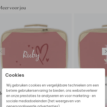
• Verstevigde zijkanten en handige dopjes aan de
onderkant
Meer voor jou
Dit product maakt deel uit van
een complete set in
deze stijl.
Cookies
Wij gebruiken cookies en vergelijkbare technieken om een
KOFFERTJE
K
betere gebruikerservaring te bieden, ons websiteverkeer
Bekijk de complete set
en onze prestaties te analyseren en voor marketing- en
sociale mediadoeleinden (het weergeven van
gepersonaliseerde advertenties).