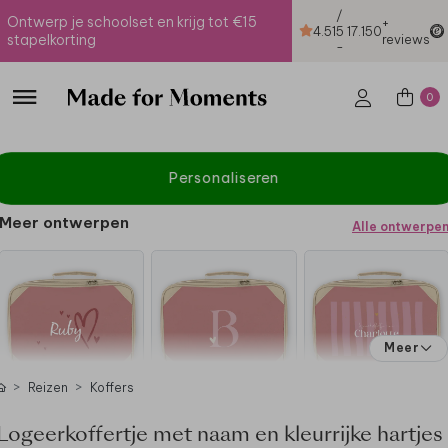
/
Ontwerp je schoolset en krijg tot €15
+
4.51
5
17.150
stapelkorting
reviews
-
0
Personaliseren
Meer ontwerpen
Alle ontwerpe
Meer
Reizen
Koffers
Logeerkoffertje met naam en kleurrijke hartjes