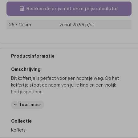
Bereken de prijs met onze prijscalculator
26 × 15 cm
vanaf 25,99
p/st
Productinformatie
Omschrijving
Dit koffertje is perfect voor een nachtje weg. Op het
koffertje staat de naam van jullie kind en een vrolijk
hartjespatroon.
Toon meer
Specificaties kinderkoffertje:
• Merk: Bulbby
• Afmeting: 38 x 27 x 11 cm
Collectie
• Materiaal: stevig canvas, waterafstotend
Koffers
• Rits kan rondom open