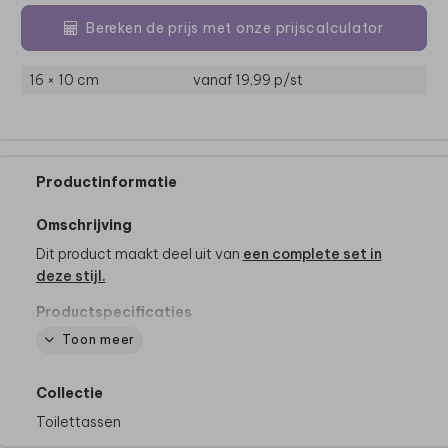
Bereken de prijs met onze prijscalculator
16 × 10 cm
vanaf 19,99
p/st
Productinformatie
Omschrijving
Dit product maakt deel uit van
een complete set in
deze stijl.
Productspecificaties
- Merk: Bulbby
Toon meer
- Afmetingen: 18 x 25 x 15 cm
- Stevige toilettas die blijft staan
Collectie
- Binnenkant: 2 vakken met rits en klittenband
- Buitenkant: op de achterkant een extra vak met
Toilettassen
klittenband