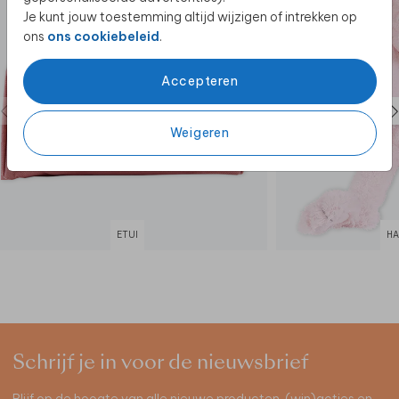
Je kunt jouw toestemming altijd wijzigen of intrekken op
ons
ons cookiebeleid
.
Accepteren
Weigeren
ETUI
HA
Schrijf je in voor de nieuwsbrief
Blijf op de hoogte van alle nieuwe producten, (win)acties en