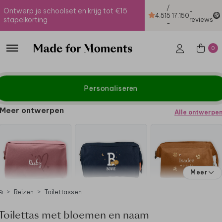
/
Ontwerp je schoolset en krijg tot €15
+
4.51
5
17.150
stapelkorting
reviews
-
0
Personaliseren
Meer ontwerpen
Alle ontwerpe
Meer
Reizen
Toilettassen
Toilettas met bloemen en naam