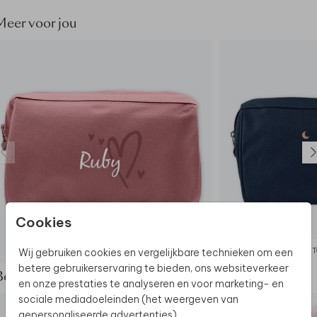
- Reiniging: met een vochtige doek reinigen, niet
Meer voor jou
geschikt voor de wasmachine
- 600 D materiaal
Cookies
Wij gebruiken cookies en vergelijkbare technieken om een
TOILETTAS
T
betere gebruikerservaring te bieden, ons websiteverkeer
Bekijk de complete set
en onze prestaties te analyseren en voor marketing- en
sociale mediadoeleinden (het weergeven van
gepersonaliseerde advertenties).