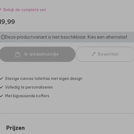
Bekijk de complete set
19,99
Deze productvariant is niet beschikbaar. Kies een alternatief.
In winkelmandje
Bewerken
Stevige canvas toilettas met eigen design
Volledig te personaliseren
Met bijpassende koffers
Prijzen